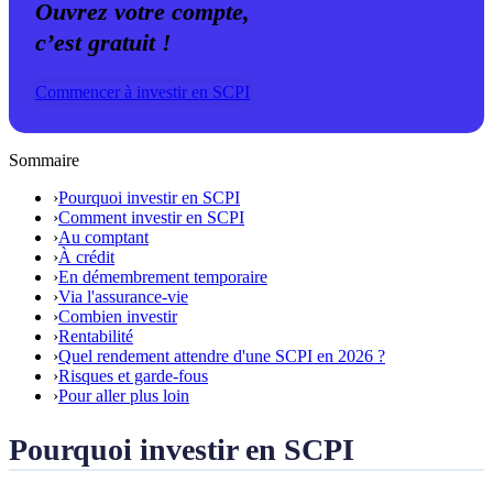
Ouvrez votre compte,
c’est gratuit !
Commencer à investir en SCPI
Sommaire
›
Pourquoi investir en SCPI
›
Comment investir en SCPI
›
Au comptant
›
À crédit
›
En démembrement temporaire
›
Via l'assurance-vie
›
Combien investir
›
Rentabilité
›
Quel rendement attendre d'une SCPI en 2026 ?
›
Risques et garde-fous
›
Pour aller plus loin
Pourquoi investir en SCPI