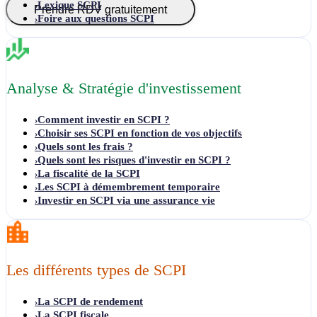
Lexique SCPI
›
Prendre RDV gratuitement
Foire aux questions SCPI
›
Analyse & Stratégie d'investissement
Comment investir en SCPI ?
›
Choisir ses SCPI en fonction de vos objectifs
›
Quels sont les frais ?
›
Quels sont les risques d'investir en SCPI ?
›
La fiscalité de la SCPI
›
Les SCPI à démembrement temporaire
›
Investir en SCPI via une assurance vie
›
Les différents types de SCPI
La SCPI de rendement
›
La SCPI fiscale
›