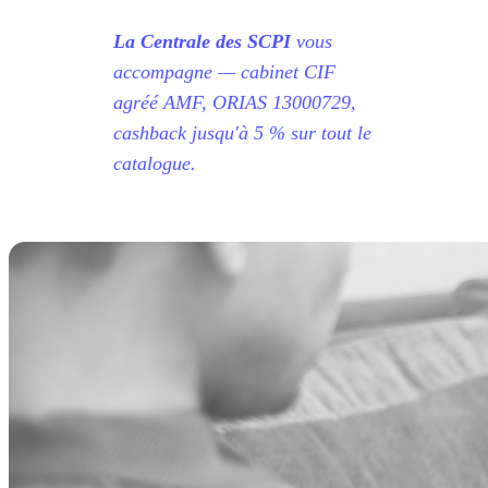
La Centrale des SCPI
vous
accompagne — cabinet CIF
agréé AMF, ORIAS 13000729,
cashback jusqu'à 5 % sur tout le
catalogue.