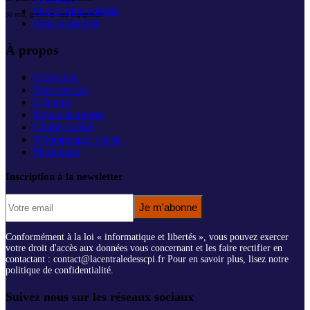
Ouvrir mon compte
30 min, gratuit et sans engagement
Nous contacter
À propos
Historique
Nos services
L'équipe
Revue de presse
Charte qualité
Témoignages clients
Parrainage
Inscription à la newsletter
Je m'abonne
Conformément à la loi « informatique et libertés », vous pouvez exercer
votre droit d'accès aux données vous concernant et les faire rectifier en
contactant : contact@lacentraledesscpi.fr Pour en savoir plus, lisez notre
politique de confidentialité.
Suivez nous sur les réseaux sociaux