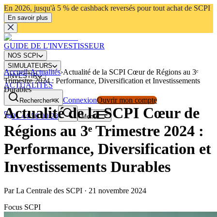
En 2026, jusqu'à 5 % de cashback reversés pour tout achat de SCPI
En savoir plus
GUIDE DE L'INVESTISSEUR
NOS SCPI
SIMULATEURS
Accueil
›
Actualités
›
Actualité de la SCPI Cœur de Régions au 3ᵉ
INVESTIR
Trimestre 2024 : Performance, Diversification et Investissements
ACTUALITÉS
Durables
Connexion
Ouvrir mon compte
Rechercher
⌘K
Actualité de la SCPI Cœur de
01 44 56 00 23
Menu
Régions au 3ᵉ Trimestre 2024 :
Performance, Diversification et
Investissements Durables
Par
La Centrale des SCPI
·
21 novembre 2024
Focus SCPI