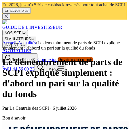
En 2026, jusqu'à 5 % de cashback reversés pour tout achat de SCPI
En savoir plus
GUIDE DE L'INVESTISSEUR
NOS SCPI
SIMULATEURS
Accueil
›
Actualités
›
Le démembrement de parts de SCPI expliqué
INVESTIR
simplement : d'abord un pari sur la qualité du fonds
ACTUALITÉS
Le démembrement de parts de
Connexion
Ouvrir mon compte
Rechercher
⌘K
01 44 56 00 23
Menu
SCPI expliqué simplement :
d'abord un pari sur la qualité
du fonds
Par
La Centrale des SCPI
·
6 juillet 2026
Bon à savoir