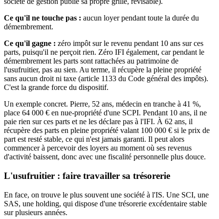
société de gestion publie sa propre grille, révisable).
Ce qu'il ne touche pas :
aucun loyer pendant toute la durée du
démembrement.
Ce qu'il gagne :
zéro impôt sur le revenu pendant 10 ans sur ces
parts, puisqu'il ne perçoit rien. Zéro IFI également, car pendant le
démembrement les parts sont rattachées au patrimoine de
l'usufruitier, pas au sien. Au terme, il récupère la pleine propriété
sans aucun droit ni taxe (article 1133 du Code général des impôts).
C'est la grande force du dispositif.
Un exemple concret. Pierre, 52 ans, médecin en tranche à 41 %,
place 64 000 € en nue-propriété d'une SCPI. Pendant 10 ans, il ne
paie rien sur ces parts et ne les déclare pas à l'IFI. À 62 ans, il
récupère des parts en pleine propriété valant 100 000 € si le prix de
part est resté stable, ce qui n'est jamais garanti. Il peut alors
commencer à percevoir des loyers au moment où ses revenus
d'activité baissent, donc avec une fiscalité personnelle plus douce.
L'usufruitier : faire travailler sa trésorerie
En face, on trouve le plus souvent une société à l'IS. Une SCI, une
SAS, une holding, qui dispose d'une trésorerie excédentaire stable
sur plusieurs années.