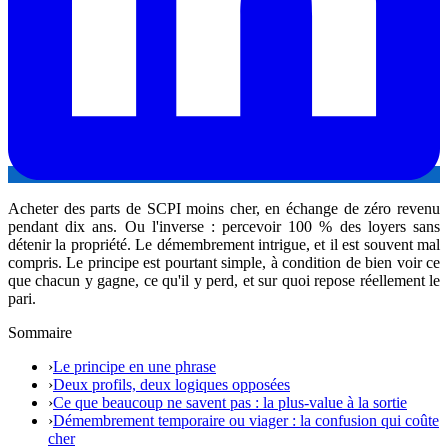
Acheter des parts de SCPI moins cher, en échange de zéro revenu
pendant dix ans. Ou l'inverse : percevoir 100 % des loyers sans
détenir la propriété. Le démembrement intrigue, et il est souvent mal
compris. Le principe est pourtant simple, à condition de bien voir ce
que chacun y gagne, ce qu'il y perd, et sur quoi repose réellement le
pari.
Sommaire
›
Le principe en une phrase
›
Deux profils, deux logiques opposées
›
Ce que beaucoup ne savent pas : la plus-value à la sortie
›
Démembrement temporaire ou viager : la confusion qui coûte
cher