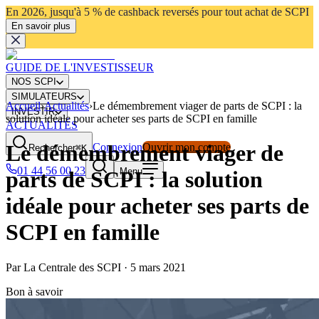
En 2026, jusqu'à 5 % de cashback reversés pour tout achat de SCPI
En savoir plus
GUIDE DE L'INVESTISSEUR
NOS SCPI
SIMULATEURS
Accueil
›
Actualités
›
Le démembrement viager de parts de SCPI : la
INVESTIR
solution idéale pour acheter ses parts de SCPI en famille
ACTUALITÉS
Le démembrement viager de
Connexion
Ouvrir mon compte
Rechercher
⌘K
01 44 56 00 23
Menu
parts de SCPI : la solution
idéale pour acheter ses parts de
SCPI en famille
Par
La Centrale des SCPI
·
5 mars 2021
Bon à savoir