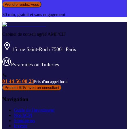
Prendre rendez-vous
30 min, gratuit et sans engagement
Cabinet de conseil agréé AMF/CIF
15 rue Saint-Roch 75001 Paris
Pyramides ou Tuileries
📞
01 44 56 00 23
Prix d'un appel local
Prendre RDV avec un consultant
Navigation
Guide de l'investisseur
Nos SCPI
Simulateurs
Investir