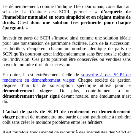
Le démembrement, comme l’indique Théo Darroman, consultant au
sein de La Centrale des SCPI, permet :
« d’acquérir de
l’immobilier mutualisé en toute simplicité et en réglant moins de
droits. C’est donc une solution très pertinente pour chaque
épargnant. »
Investir en parts de SCPI s’impose ainsi comme une solution idéale
pour une transmission de patrimoine facilitée. Lors de la succession,
les héritiers récupèrent chacun un nombre identique de parts de
SCPI qu’ils pourront gérer indépendamment sans être sous le régime
de l’indivision. Ces parts pourront être conservées ou vendues sans
payer le moindre droit de succession.
En outre, il est extrêmement facile de
souscrire à des SCPI de
rendement en démembrement viager
. Chaque société de gestion
dispose d’un kit de souscription spécifique utilisé pour le
démembrement viager
. De plus, contrairement à un
démembrement viager signé
devant notaire, une émolument n’est
dû.
L’achat de parts de SCPI de rendement en démembrement
viager
permet de transmettre une partie de son patrimoine à moindre
coût sans créer le moindre problème entre les héritiers.
Il est toutefois fondamental de recourir à des spécialistes des SCPI et