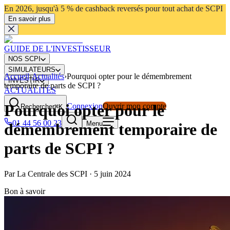
En 2026, jusqu'à 5 % de cashback reversés pour tout achat de SCPI
En savoir plus
GUIDE DE L'INVESTISSEUR
NOS SCPI
SIMULATEURS
Accueil
›
Actualités
›
Pourquoi opter pour le démembrement
INVESTIR
temporaire de parts de SCPI ?
ACTUALITÉS
Pourquoi opter pour le
Connexion
Ouvrir mon compte
Rechercher
⌘K
01 44 56 00 23
Menu
démembrement temporaire de
parts de SCPI ?
Par
La Centrale des SCPI
·
5 juin 2024
Bon à savoir