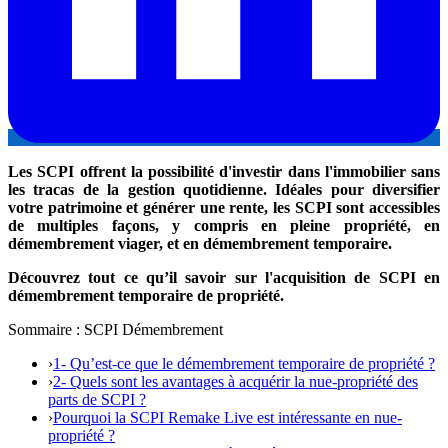
Les SCPI offrent la possibilité d'investir dans l'immobilier sans
les tracas de la gestion quotidienne. Idéales pour diversifier
votre patrimoine et générer une rente, les SCPI sont accessibles
de multiples façons, y compris en pleine propriété, en
démembrement viager, et en démembrement temporaire.
Découvrez tout ce qu’il savoir sur l'acquisition de SCPI en
démembrement temporaire de propriété.
Sommaire : SCPI Démembrement
›
1- Qu’est-ce que le démembrement temporaire de propriété ?
›
2- Quels sont les avantages à acquérir la nue-propriété des
parts de SCPI ?
›
Pourquoi la SCPI Remake Live est intéressante en nue-
propriété ?