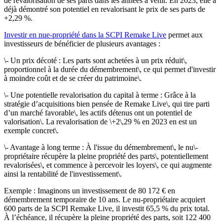
de revalorisation de ses parts dans les années à venir. En 2023, elle a
déjà démontré son potentiel en revalorisant le prix de ses parts de
+2,29 %.
Investir en nue-propriété dans la SCPI Remake Live
permet aux
investisseurs de bénéficier de plusieurs avantages :
\- Un prix décoté : Les parts sont achetées à un prix réduit\,
proportionnel à la durée du démembrement\, ce qui permet d'investir
à moindre coût et de se créer du patrimoine\.
\- Une potentielle revalorisation du capital à terme : Grâce à la
stratégie d’acquisitions bien pensée de Remake Live\, qui tire parti
d’un marché favorable\, les actifs détenus ont un potentiel de
valorisation\. La revalorisation de \+2\,29 % en 2023 en est un
exemple concret\.
\- Avantage à long terme : À l'issue du démembrement\, le nu\-
propriétaire récupère la pleine propriété des parts\, potentiellement
revalorisées\, et commence à percevoir les loyers\, ce qui augmente
ainsi la rentabilité de l'investissement\.
Exemple : Imaginons un investissement de 80 172 € en
démembrement temporaire de 10 ans. Le nu-propriétaire acquiert
600 parts de la SCPI Remake Live, il investit 65,5 % du prix total.
À l’échéance, il récupère la pleine propriété des parts, soit 122 400