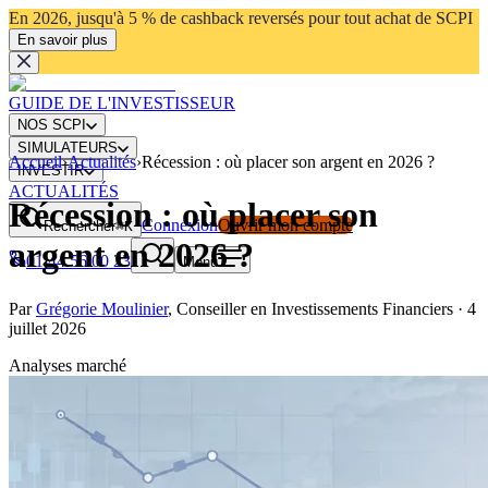
En 2026, jusqu'à 5 % de cashback reversés pour tout achat de SCPI
En savoir plus
GUIDE DE L'INVESTISSEUR
NOS SCPI
SIMULATEURS
Accueil
›
Actualités
›
Récession : où placer son argent en 2026 ?
INVESTIR
ACTUALITÉS
Récession : où placer son
Connexion
Ouvrir mon compte
Rechercher
⌘K
argent en 2026 ?
01 44 56 00 23
Menu
Par
Grégorie Moulinier
,
Conseiller en Investissements Financiers
·
4
juillet 2026
Analyses marché