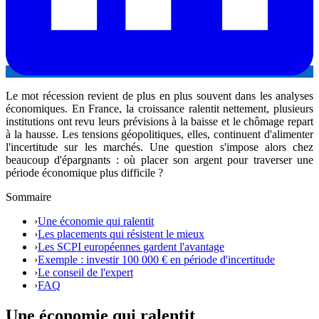
Le mot récession revient de plus en plus souvent dans les analyses
économiques. En France, la croissance ralentit nettement, plusieurs
institutions ont revu leurs prévisions à la baisse et le chômage repart
à la hausse. Les tensions géopolitiques, elles, continuent d'alimenter
l'incertitude sur les marchés. Une question s'impose alors chez
beaucoup d'épargnants : où placer son argent pour traverser une
période économique plus difficile ?
Sommaire
›
Une économie qui ralentit
›
Les placements qui résistent le mieux
›
Les SCPI européennes gardent l'avantage
›
Exemple : investir 100 000 € en période d'incertitude
›
Le conseil de l'expert
›
FAQ
Une économie qui ralentit