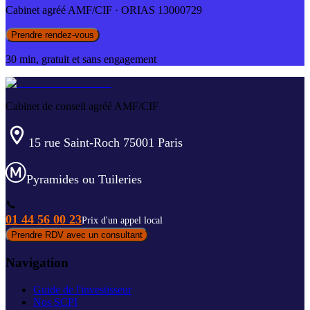
Cabinet agréé AMF/CIF · ORIAS 13000729
Prendre rendez-vous
30 min, gratuit et sans engagement
Cabinet de conseil agréé AMF/CIF
15 rue Saint-Roch 75001 Paris
Pyramides ou Tuileries
📞
01 44 56 00 23
Prix d'un appel local
Prendre RDV avec un consultant
Navigation
Guide de l'investisseur
Nos SCPI