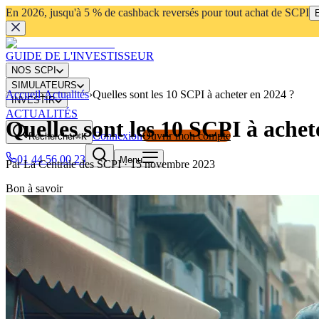
En 2026, jusqu'à 5 % de cashback reversés pour tout achat de SCPI
E
GUIDE DE L'INVESTISSEUR
NOS SCPI
SIMULATEURS
Accueil
›
Actualités
›
Quelles sont les 10 SCPI à acheter en 2024 ?
INVESTIR
ACTUALITÉS
Quelles sont les 10 SCPI à achet
Connexion
Ouvrir mon compte
Rechercher
⌘K
01 44 56 00 23
Menu
Par
La Centrale des SCPI
·
15 novembre 2023
Bon à savoir