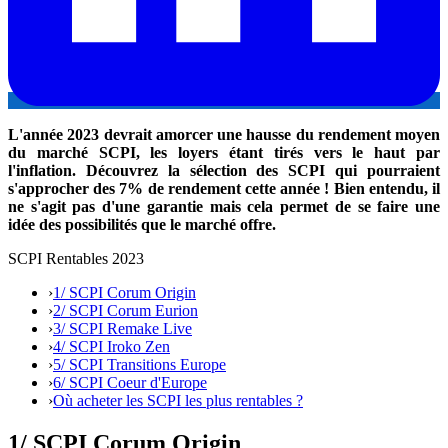
L'année 2023 devrait amorcer une hausse du rendement moyen
du marché SCPI, les loyers étant tirés vers le haut par
l'inflation. Découvrez la sélection des SCPI qui pourraient
s'approcher des 7% de rendement cette année ! Bien entendu, il
ne s'agit pas d'une garantie mais cela permet de se faire une
idée des possibilités que le marché offre.
SCPI Rentables 2023
›
1/ SCPI Corum Origin
›
2/ SCPI Corum Eurion
›
3/ SCPI Remake Live
›
4/ SCPI Iroko Zen
›
5/ SCPI Transitions Europe
›
6/ SCPI Coeur d'Europe
›
Où acheter les SCPI les plus rentables ?
1/ SCPI Corum Origin