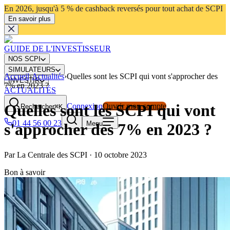
En 2026, jusqu'à 5 % de cashback reversés pour tout achat de SCPI
En savoir plus
GUIDE DE L'INVESTISSEUR
NOS SCPI
SIMULATEURS
Accueil
›
Actualités
›
Quelles sont les SCPI qui vont s'approcher des
INVESTIR
7% en 2023 ?
ACTUALITÉS
Quelles sont les SCPI qui vont
Connexion
Ouvrir mon compte
Rechercher
⌘K
01 44 56 00 23
Menu
s'approcher des 7% en 2023 ?
Par
La Centrale des SCPI
·
10 octobre 2023
Bon à savoir