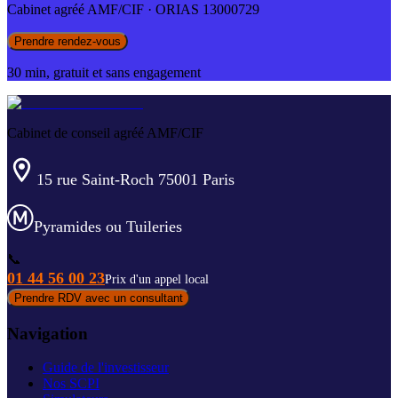
Cabinet agréé AMF/CIF · ORIAS 13000729
Prendre rendez-vous
30 min, gratuit et sans engagement
Cabinet de conseil agréé AMF/CIF
15 rue Saint-Roch 75001 Paris
Pyramides ou Tuileries
📞
01 44 56 00 23
Prix d'un appel local
Prendre RDV avec un consultant
Navigation
Guide de l'investisseur
Nos SCPI