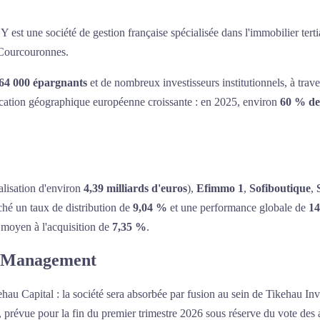
st une société de gestion française spécialisée dans l'immobilier tertia
y-Courcouronnes.
64 000 épargnants
et de nombreux investisseurs institutionnels, à trav
ification géographique européenne croissante : en 2025, environ
60 % des
lisation d'environ
4,39 milliards d'euros
),
Efimmo 1
,
Sofiboutique
,
ché un taux de distribution de
9,04 %
et une performance globale de
14
moyen à l'acquisition de
7,35 %
.
nt Management
 Capital : la société sera absorbée par fusion au sein de Tikehau In
on, prévue pour la fin du premier trimestre 2026 sous réserve du vote d