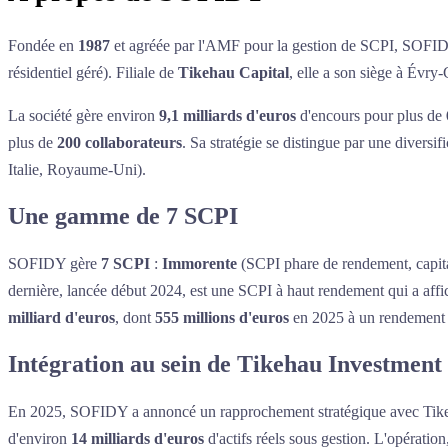
Fondée en
1987
et agréée par l'AMF pour la gestion de SCPI, SOFIDY e
résidentiel géré). Filiale de
Tikehau Capital
, elle a son siège à Évr
La société gère environ
9,1 milliards d'euros
d'encours pour plus de
plus de
200 collaborateurs
. Sa stratégie se distingue par une divers
Italie, Royaume-Uni).
Une gamme de 7 SCPI
SOFIDY gère
7 SCPI
:
Immorente
(SCPI phare de rendement, capita
dernière, lancée début 2024, est une SCPI à haut rendement qui a affi
milliard d'euros
, dont
555 millions d'euros
en 2025 à un rendement 
Intégration au sein de Tikehau Investme
En 2025, SOFIDY a annoncé un rapprochement stratégique avec Tikehau
d'environ
14 milliards d'euros
d'actifs réels sous gestion. L'opérati