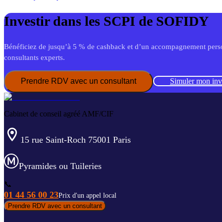
Investir dans les SCPI de
SOFIDY
Bénéficiez de jusqu’à 5 % de cashback et d’un accompagnement perso
consultants experts.
Prendre RDV avec un consultant
Simuler mon inv
Cabinet de conseil agréé AMF/CIF
15 rue Saint-Roch 75001 Paris
Pyramides ou Tuileries
📞
01 44 56 00 23
Prix d'un appel local
Prendre RDV avec un consultant