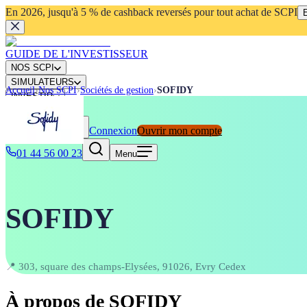
En 2026, jusqu'à 5 % de cashback reversés pour tout achat de SCPI
E
GUIDE DE L'INVESTISSEUR
NOS SCPI
SIMULATEURS
Accueil
›
Nos SCPI
›
Sociétés de gestion
›
SOFIDY
INVESTIR
ACTUALITÉS
Connexion
Ouvrir mon compte
Rechercher
⌘K
01 44 56 00 23
Menu
SOFIDY
📍
303, square des champs-Elysées, 91026, Evry Cedex
À propos de
SOFIDY