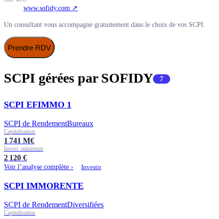
www.sofidy.com
↗
Un consultant vous accompagne gratuitement dans le choix de vos SCPI.
Prendre RDV
SCPI gérées par
SOFIDY
7
SCPI EFIMMO 1
SCPI de Rendement
Bureaux
Capitalisation
1 741
M€
Invest. minimum
2 120
€
Voir l’analyse complète ›
Investir
SCPI IMMORENTE
SCPI de Rendement
Diversifiées
Capitalisation