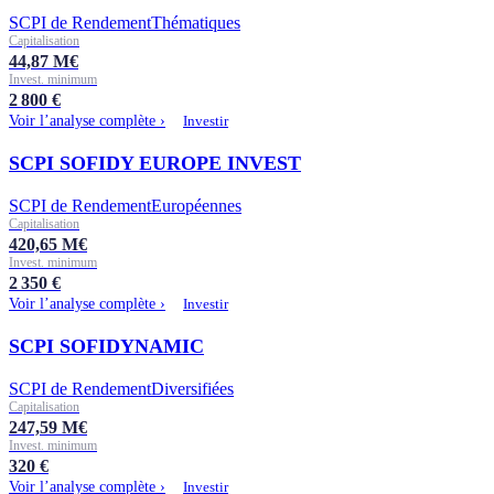
SCPI de Rendement
Thématiques
Capitalisation
44,87
M€
Invest. minimum
2 800
€
Voir l’analyse complète ›
Investir
SCPI SOFIDY EUROPE INVEST
SCPI de Rendement
Européennes
Capitalisation
420,65
M€
Invest. minimum
2 350
€
Voir l’analyse complète ›
Investir
SCPI SOFIDYNAMIC
SCPI de Rendement
Diversifiées
Capitalisation
247,59
M€
Invest. minimum
320
€
Voir l’analyse complète ›
Investir