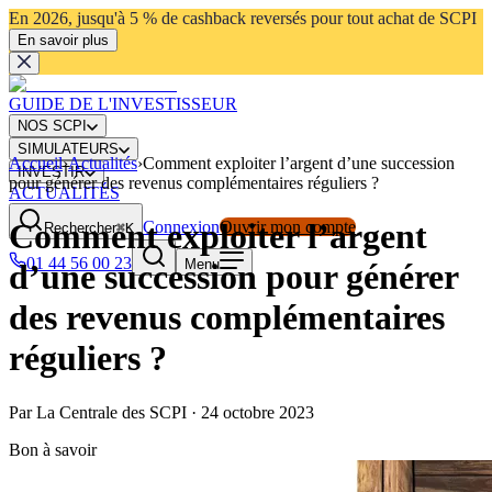
En 2026, jusqu'à 5 % de cashback reversés pour tout achat de SCPI
En savoir plus
GUIDE DE L'INVESTISSEUR
NOS SCPI
SIMULATEURS
Accueil
›
Actualités
›
Comment exploiter l’argent d’une succession
INVESTIR
pour générer des revenus complémentaires réguliers ?
ACTUALITÉS
Comment exploiter l’argent
Connexion
Ouvrir mon compte
Rechercher
⌘K
01 44 56 00 23
Menu
d’une succession pour générer
des revenus complémentaires
réguliers ?
Par
La Centrale des SCPI
·
24 octobre 2023
Bon à savoir