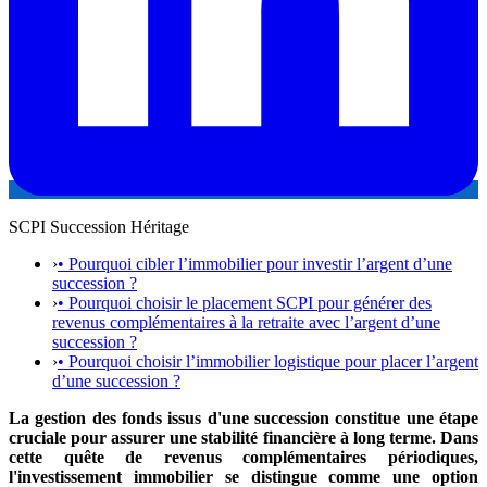
SCPI Succession Héritage
›
• Pourquoi cibler l’immobilier pour investir l’argent d’une
succession ?
›
• Pourquoi choisir le placement SCPI pour générer des
revenus complémentaires à la retraite avec l’argent d’une
succession ?
›
• Pourquoi choisir l’immobilier logistique pour placer l’argent
d’une succession ?
La gestion des fonds issus d'une succession constitue une étape
cruciale pour assurer une stabilité financière à long terme. Dans
cette quête de revenus complémentaires périodiques,
l'investissement immobilier se distingue comme une option