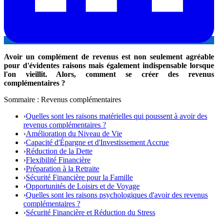
Avoir un complément de revenus est non seulement agréable
pour d'évidentes raisons mais également indispensable lorsque
l'on vieillit. Alors, comment se créer des revenus
complémentaires ?
Sommaire : Revenus complémentaires
›
Quelles sont les raisons matérielles qui poussent à avoir des
revenus complémentaires ?
›
Amélioration du Niveau de Vie
›
Capacité d'Épargne et d'Investissement Accrue
›
Réduction de la Dette
›
Flexibilité Financière
›
Préparation à la Retraite
›
Sécurité Financière pour la Famille
›
Opportunités de Loisirs et de Voyage
›
Quelles sont les raisons psychologiques d'avoir des revenus
complémentaires ?
›
Sécurité Financière et Réduction du Stress