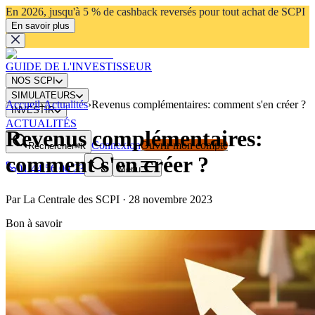
En 2026, jusqu'à 5 % de cashback reversés pour tout achat de SCPI
En savoir plus
GUIDE DE L'INVESTISSEUR
NOS SCPI
SIMULATEURS
Accueil
›
Actualités
›
Revenus complémentaires: comment s'en créer ?
INVESTIR
ACTUALITÉS
Revenus complémentaires:
Connexion
Ouvrir mon compte
Rechercher
⌘K
comment s'en créer ?
01 44 56 00 23
Menu
Par
La Centrale des SCPI
·
28 novembre 2023
Bon à savoir