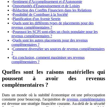
›
Sentiment d'Accomplissement et d'Autonomie
›
Opportunités d'Épanouissement et de Loisirs
›
Réduction des Conflits Financiers dans les Relations
›
Possibilité de Contribuer à la Société
›
Planification d'un Avenir Serein
›
Quels sont les différents types de placements pour des
revenus complémentaires ?
›
Pourquoi les SCPI sont-elles un choix populaire pour les
revenus complémentaires ?
›
Quels sont les autres placements pour des revenus
complémentaires ?
›
Comment diversifier ses sources de revenus complémentaires
?
›
En conclusion, comment maximiser ses revenus
complémentaires ?
Quelles sont les raisons matérielles qui
poussent à avoir des revenus
complémentaires ?
Dans un monde où la stabilité économique est une préoccupation
constante pour beaucoup, l'acquisition de
revenus complémentaires
est devenue une stratégie financière courante. Au-delà de la sécurité