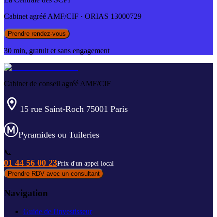
Cabinet agréé AMF/CIF · ORIAS 13000729
Prendre rendez-vous
30 min, gratuit et sans engagement
Cabinet de conseil agréé AMF/CIF
15 rue Saint-Roch 75001 Paris
Pyramides ou Tuileries
📞
01 44 56 00 23
Prix d'un appel local
Prendre RDV avec un consultant
Navigation
Guide de l'investisseur