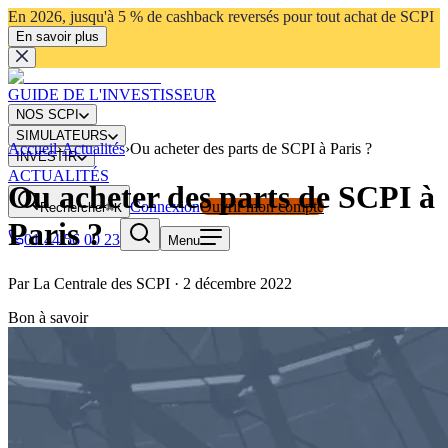
En 2026, jusqu'à 5 % de cashback reversés pour tout achat de SCPI
En savoir plus
GUIDE DE L'INVESTISSEUR
NOS SCPI
SIMULATEURS
Accueil
›
Actualités
›
Ou acheter des parts de SCPI à Paris ?
INVESTIR
ACTUALITÉS
Ou acheter des parts de SCPI à
Connexion
Ouvrir mon compte
Rechercher
⌘K
Paris ?
01 44 56 00 23
Menu
Par
La Centrale des SCPI
·
2 décembre 2022
Bon à savoir