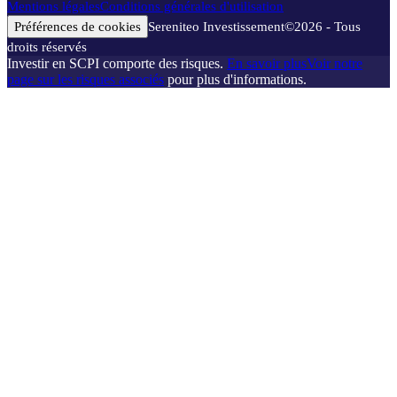
Mentions légales
Conditions générales d'utilisation
Préférences de cookies
Sereniteo Investissement
©
2026
- Tous
droits réservés
Investir en SCPI comporte des risques.
En savoir plus
Voir notre
page sur les risques associés
pour plus d'informations.