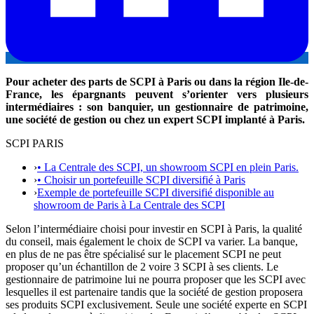
Pour acheter des parts de SCPI à Paris ou dans la région Ile-de-
France, les épargnants peuvent s’orienter vers plusieurs
intermédiaires : son banquier, un gestionnaire de patrimoine,
une société de gestion ou chez un expert SCPI implanté à Paris.
SCPI PARIS
›
• La Centrale des SCPI, un showroom SCPI en plein Paris.
›
• Choisir un portefeuille SCPI diversifié à Paris
›
Exemple de portefeuille SCPI diversifié disponible au
showroom de Paris à La Centrale des SCPI
Selon l’intermédiaire choisi pour investir en SCPI à Paris, la qualité
du conseil, mais également le choix de SCPI va varier. La banque,
en plus de ne pas être spécialisé sur le placement SCPI ne peut
proposer qu’un échantillon de 2 voire 3 SCPI à ses clients. Le
gestionnaire de patrimoine lui ne pourra proposer que les SCPI avec
lesquelles il est partenaire tandis que la société de gestion proposera
ses produits SCPI exclusivement. Seule une société experte en SCPI