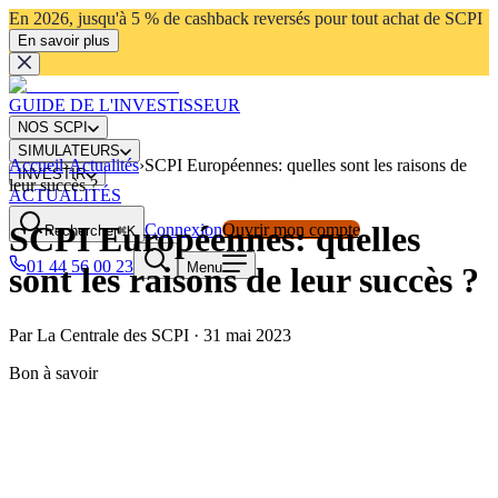
En 2026, jusqu'à 5 % de cashback reversés pour tout achat de SCPI
En savoir plus
GUIDE DE L'INVESTISSEUR
NOS SCPI
SIMULATEURS
Accueil
›
Actualités
›
SCPI Européennes: quelles sont les raisons de
INVESTIR
leur succès ?
ACTUALITÉS
SCPI Européennes: quelles
Connexion
Ouvrir mon compte
Rechercher
⌘K
01 44 56 00 23
Menu
sont les raisons de leur succès ?
Par
La Centrale des SCPI
·
31 mai 2023
Bon à savoir