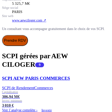
5 325,7
M€
Siège social
PARIS
Site web
www.aewciloger.com
↗
Un consultant vous accompagne gratuitement dans le choix de vos SCPI.
Prendre RDV
SCPI gérées par
AEW
CILOGER
9
SCPI AEW PARIS COMMERCES
SCPI de Rendement
Commerces
Capitalisation
306,94
M€
Invest. minimum
3 010
€
Voir l’analyse complète ›
Investir