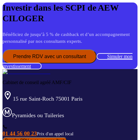
Investir dans les SCPI de
AEW
CILOGER
Bénéficiez de jusqu’à 5 % de cashback et d’un accompagnement
personnalisé par nos consultants experts.
Prendre RDV avec un consultant
Simuler mon
investissement
Cabinet de conseil agréé AMF/CIF
15 rue Saint-Roch 75001 Paris
Pyramides ou Tuileries
📞
01 44 56 00 23
Prix d'un appel local