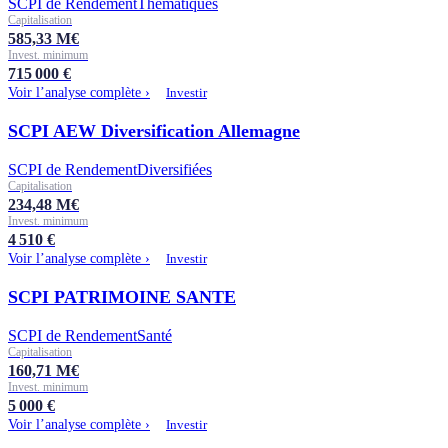
SCPI de Rendement
Thématiques
Capitalisation
585,33
M€
Invest. minimum
715 000
€
Voir l’analyse complète ›
Investir
SCPI AEW Diversification Allemagne
SCPI de Rendement
Diversifiées
Capitalisation
234,48
M€
Invest. minimum
4 510
€
Voir l’analyse complète ›
Investir
SCPI PATRIMOINE SANTE
SCPI de Rendement
Santé
Capitalisation
160,71
M€
Invest. minimum
5 000
€
Voir l’analyse complète ›
Investir