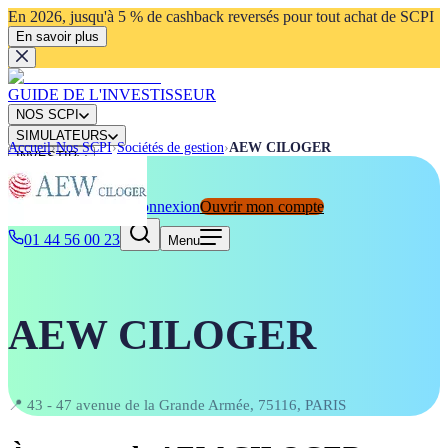
En 2026, jusqu'à 5 % de cashback reversés pour tout achat de SCPI
En savoir plus
GUIDE DE L'INVESTISSEUR
NOS SCPI
SIMULATEURS
Accueil
›
Nos SCPI
›
Sociétés de gestion
›
AEW CILOGER
INVESTIR
ACTUALITÉS
Connexion
Ouvrir mon compte
Rechercher
⌘K
01 44 56 00 23
Menu
AEW CILOGER
📍
43 - 47 avenue de la Grande Armée, 75116, PARIS