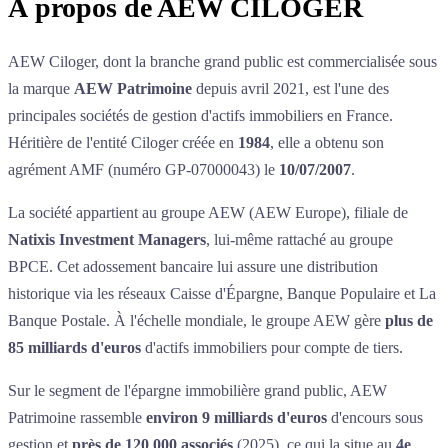
À propos de
AEW CILOGER
AEW Ciloger, dont la branche grand public est commercialisée sous
la marque
AEW Patrimoine
depuis avril 2021, est l'une des
principales sociétés de gestion d'actifs immobiliers en France.
Héritière de l'entité Ciloger créée en
1984
, elle a obtenu son
agrément AMF (numéro GP-07000043) le
10/07/2007
.
La société appartient au groupe AEW (AEW Europe), filiale de
Natixis Investment Managers
, lui-même rattaché au groupe
BPCE. Cet adossement bancaire lui assure une distribution
historique via les réseaux Caisse d'Épargne, Banque Populaire et La
Banque Postale. À l'échelle mondiale, le groupe AEW gère
plus de
85 milliards d'euros
d'actifs immobiliers pour compte de tiers.
Sur le segment de l'épargne immobilière grand public, AEW
Patrimoine rassemble
environ 9 milliards d'euros
d'encours sous
gestion et
près de 120 000 associés
(2025), ce qui la situe au
4e