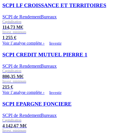
SCPI LF CROISSANCE ET TERRITOIRES
SCPI de Rendement
Bureaux
Capitalisation
114,73
M€
Invest. minimum
1 255
€
Voir l’analyse complète ›
Investir
SCPI CREDIT MUTUEL PIERRE 1
SCPI de Rendement
Bureaux
Capitalisation
800,35
M€
Invest. minimum
215
€
Voir l’analyse complète ›
Investir
SCPI EPARGNE FONCIERE
SCPI de Rendement
Bureaux
Capitalisation
4 142,67
M€
Invest. minimum