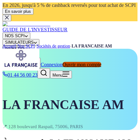
En 2026, jusqu'à 5 % de cashback reversés pour tout achat de SCPI
En savoir plus
GUIDE DE L'INVESTISSEUR
NOS SCPI
SIMULATEURS
Accueil
›
Nos SCPI
›
Sociétés de gestion
›
LA FRANCAISE AM
INVESTIR
ACTUALITÉS
Connexion
Ouvrir mon compte
Rechercher
⌘K
01 44 56 00 23
Menu
LA FRANCAISE AM
📍
128 boulevard Raspail, 75006, PARIS