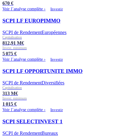
670
€
Voir l’analyse complète ›
Investir
SCPI LF EUROPIMMO
SCPI de Rendement
Européennes
Capitalisation
812,91
M€
Invest. minimum
5 075
€
Voir l’analyse complète ›
Investir
SCPI LF OPPORTUNITE IMMO
SCPI de Rendement
Diversifiées
Capitalisation
313
M€
Invest. minimum
1 015
€
Voir l’analyse complète ›
Investir
SCPI SELECTINVEST 1
SCPI de Rendement
Bureaux