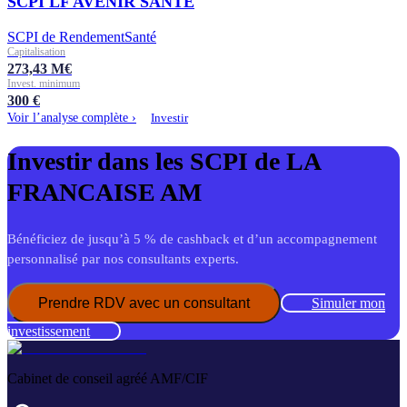
SCPI LF AVENIR SANTE
SCPI de Rendement
Santé
Capitalisation
273,43
M€
Invest. minimum
300
€
Voir l’analyse complète ›
Investir
Investir dans les SCPI de
LA
FRANCAISE AM
Bénéficiez de jusqu’à 5 % de cashback et d’un accompagnement
personnalisé par nos consultants experts.
Prendre RDV avec un consultant
Simuler mon
investissement
Cabinet de conseil agréé AMF/CIF