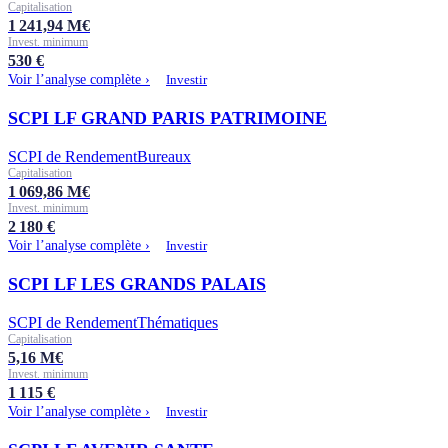
Capitalisation
1 241,94
M€
Invest. minimum
530
€
Voir l’analyse complète ›
Investir
SCPI LF GRAND PARIS PATRIMOINE
SCPI de Rendement
Bureaux
Capitalisation
1 069,86
M€
Invest. minimum
2 180
€
Voir l’analyse complète ›
Investir
SCPI LF LES GRANDS PALAIS
SCPI de Rendement
Thématiques
Capitalisation
5,16
M€
Invest. minimum
1 115
€
Voir l’analyse complète ›
Investir