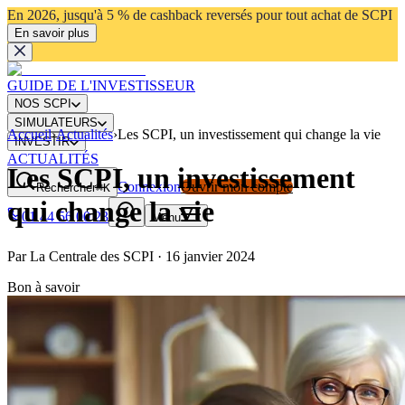
En 2026, jusqu'à 5 % de cashback reversés pour tout achat de SCPI
En savoir plus
GUIDE DE L'INVESTISSEUR
NOS SCPI
SIMULATEURS
Accueil
›
Actualités
›
Les SCPI, un investissement qui change la vie
INVESTIR
ACTUALITÉS
Les SCPI, un investissement
Connexion
Ouvrir mon compte
Rechercher
⌘K
qui change la vie
01 44 56 00 23
Menu
Par
La Centrale des SCPI
·
16 janvier 2024
Bon à savoir