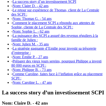
›
La success story d’un investissement SCPI
›
Nom: Claire D. - 42 ans
›
Le retour sur expérience de Thomas, client de La Centrale
des SCPI :
›
Nom: Thomas G. - 54 ans
›
Comment le placement SCPI a répondu aux attentes de
Sophie, cliente de La Centrale des SCPI :
›
Nom: Sophie L. - 62 ans
›
La puissance des SCPI a assuré des revenus réguliers à la
famille de Julien :
›
Nom: Julien M. - 35 ans
›
La stratégie gagnante d’Emilie pour investir sa trésorerie
d’entreprise :
›
Nom: Émilie P. - 27 ans
›
Préparer des vieux jours sereins, pourquoi Philippe a investi
80 000 euros en SCPI :
›
Nom: Philippe B. - 73 ans
›
Comme Caroline, faites face à l’inflation grâce au placement
SCPI :
›
Nom: Caroline L. - 47 ans
La success story d’un investissement SCPI
Nom: Claire D. - 42 ans