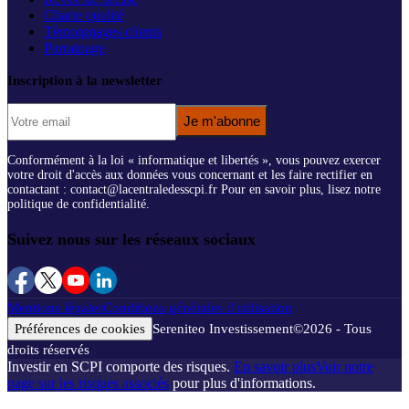
Charte qualité
Témoignages clients
Parrainage
Inscription à la newsletter
Je m'abonne
Conformément à la loi « informatique et libertés », vous pouvez exercer
votre droit d'accès aux données vous concernant et les faire rectifier en
contactant : contact@lacentraledesscpi.fr Pour en savoir plus, lisez notre
politique de confidentialité.
Suivez nous sur les réseaux sociaux
Mentions légales
Conditions générales d'utilisation
Préférences de cookies
Sereniteo Investissement
©
2026
- Tous
droits réservés
Investir en SCPI comporte des risques.
En savoir plus
Voir notre
page sur les risques associés
pour plus d'informations.