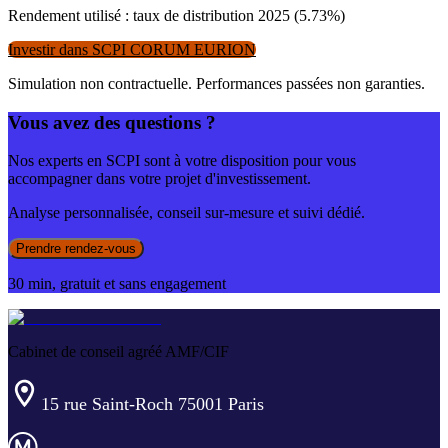
Rendement utilisé : taux de distribution
2025
(
5.73
%)
Investir dans
SCPI CORUM EURION
Simulation non contractuelle. Performances passées non garanties.
Vous avez des questions ?
Nos experts en SCPI sont à votre disposition pour vous
accompagner dans votre projet d'investissement.
Analyse personnalisée, conseil sur-mesure et suivi dédié.
Prendre rendez-vous
30 min, gratuit et sans engagement
Cabinet de conseil agréé AMF/CIF
15 rue Saint-Roch 75001 Paris