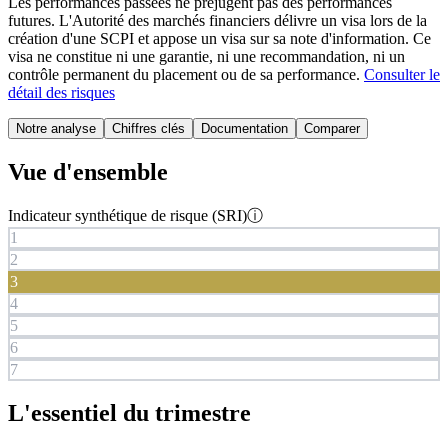
Les performances passées ne préjugent pas des performances
futures.
L'Autorité des marchés financiers délivre un visa lors de la
création d'une SCPI et appose un visa sur sa note d'information. Ce
visa ne constitue ni une garantie, ni une recommandation, ni un
contrôle permanent du placement ou de sa performance.
Consulter le
détail des risques
Notre analyse
Chiffres clés
Documentation
Comparer
Vue d'ensemble
Indicateur synthétique de risque (SRI)
ⓘ
1
2
3
4
5
6
7
L'essentiel du trimestre