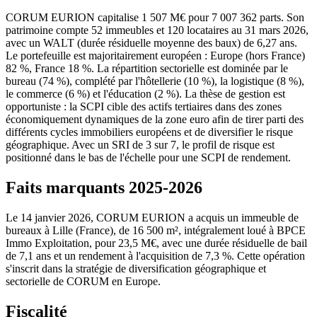
CORUM EURION capitalise 1 507 M€ pour 7 007 362 parts. Son
patrimoine compte 52 immeubles et 120 locataires au 31 mars 2026,
avec un WALT (durée résiduelle moyenne des baux) de 6,27 ans.
Le portefeuille est majoritairement européen : Europe (hors France)
82 %, France 18 %. La répartition sectorielle est dominée par le
bureau (74 %), complété par l'hôtellerie (10 %), la logistique (8 %),
le commerce (6 %) et l'éducation (2 %). La thèse de gestion est
opportuniste : la SCPI cible des actifs tertiaires dans des zones
économiquement dynamiques de la zone euro afin de tirer parti des
différents cycles immobiliers européens et de diversifier le risque
géographique. Avec un SRI de 3 sur 7, le profil de risque est
positionné dans le bas de l'échelle pour une SCPI de rendement.
Faits marquants 2025-2026
Le 14 janvier 2026, CORUM EURION a acquis un immeuble de
bureaux à Lille (France), de 16 500 m², intégralement loué à BPCE
Immo Exploitation, pour 23,5 M€, avec une durée résiduelle de bail
de 7,1 ans et un rendement à l'acquisition de 7,3 %. Cette opération
s'inscrit dans la stratégie de diversification géographique et
sectorielle de CORUM en Europe.
Fiscalité