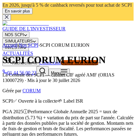
En 2026, jusqu'à 5 % de cashback reversés pour tout achat de SCPI
En savoir plus
GUIDE DE L'INVESTISSEUR
NOS SCPI
SIMULATEURS
Accueil
›
Nos SCPI
›
SCPI CORUM EURION
INVESTIR
ACTUALITÉS
SCPI CORUM EURION
Connexion
Ouvrir mon compte
Rechercher
⌘K
01 44 56 00 23
Menu
La Centrale des SCPI
— cabinet CIF agréé AMF (ORIAS
13000729) · Mis à jour le
30 juillet 2026
Gérée par
CORUM
SCPI
✅ Ouverte à la collecte
🌱 Label ISR
PGA 2025
ⓘ
Performance Globale Annuelle 2025 = taux de
distribution (5.73 %) + variation du prix de part sur l'année. Calculée
à partir des données publiées par la société de gestion. Montants nets
de frais de gestion et bruts de fiscalité. Les performances passées ne
préjugent pas des performances futures.