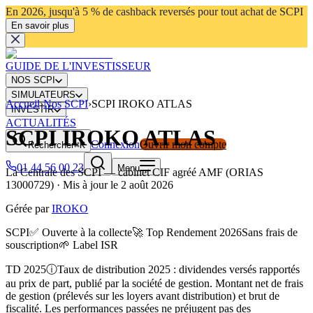
En 2026, jusqu'à 5 % de cashback reversés pour tout achat de SCPI
En savoir plus
GUIDE DE L'INVESTISSEUR
NOS SCPI
SIMULATEURS
Accueil
›
Nos SCPI
›
SCPI IROKO ATLAS
INVESTIR
ACTUALITÉS
SCPI IROKO ATLAS
Connexion
Ouvrir mon compte
Rechercher
⌘K
01 44 56 00 23
Menu
La Centrale des SCPI
— cabinet CIF agréé AMF (ORIAS
13000729) · Mis à jour le
2 août 2026
Gérée par
IROKO
SCPI
✅ Ouverte à la collecte
🚀 Top Rendement 2026
Sans frais de
souscription
🌱 Label ISR
TD 2025
ⓘ
Taux de distribution 2025 : dividendes versés rapportés
au prix de part, publié par la société de gestion. Montant net de frais
de gestion (prélevés sur les loyers avant distribution) et brut de
fiscalité. Les performances passées ne préjugent pas des