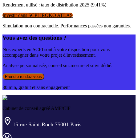
Rendement utilisé : taux de distribution
2025
(
9.41
%)
Investir dans
SCPI IROKO ATLAS
Simulation non contractuelle. Performances passées non garanties.
Vous avez des questions ?
Nos experts en SCPI sont à votre disposition pour vous
accompagner dans votre projet d'investissement.
Analyse personnalisée, conseil sur-mesure et suivi dédié.
Prendre rendez-vous
30 min, gratuit et sans engagement
Cabinet de conseil agréé AMF/CIF
15 rue Saint-Roch 75001 Paris