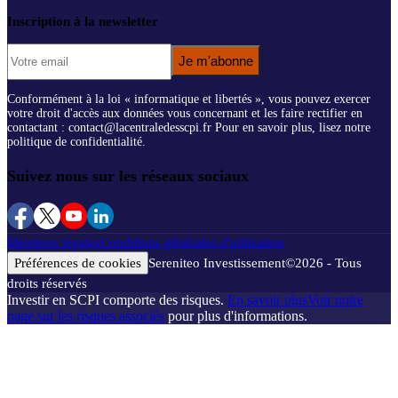
Inscription à la newsletter
Je m'abonne
Conformément à la loi « informatique et libertés », vous pouvez exercer
votre droit d'accès aux données vous concernant et les faire rectifier en
contactant : contact@lacentraledesscpi.fr Pour en savoir plus, lisez notre
politique de confidentialité.
Suivez nous sur les réseaux sociaux
Mentions légales
Conditions générales d'utilisation
Préférences de cookies
Sereniteo Investissement
©
2026
- Tous
droits réservés
Investir en SCPI comporte des risques.
En savoir plus
Voir notre
page sur les risques associés
pour plus d'informations.