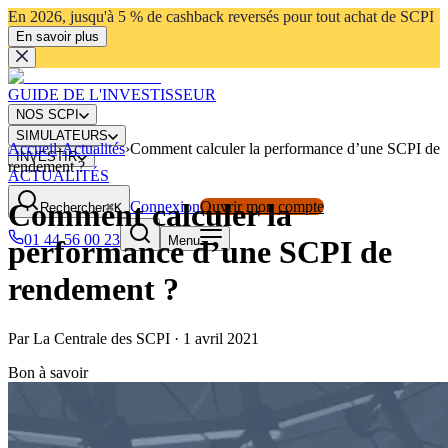
En 2026, jusqu'à 5 % de cashback reversés pour tout achat de SCPI
En savoir plus
GUIDE DE L'INVESTISSEUR
NOS SCPI
SIMULATEURS
Accueil
›
Actualités
›
Comment calculer la performance d’une SCPI de
INVESTIR
rendement ?
ACTUALITÉS
Comment calculer la
Connexion
Ouvrir mon compte
Rechercher
⌘K
01 44 56 00 23
Menu
performance d’une SCPI de
rendement ?
Par
La Centrale des SCPI
·
1 avril 2021
Bon à savoir