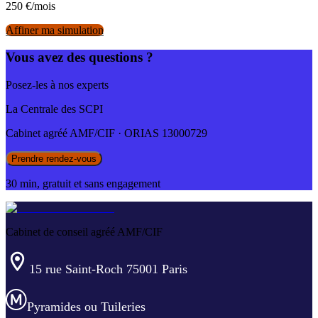
250
€/mois
Affiner ma simulation
Vous avez des questions ?
Posez-les à nos experts
La Centrale des SCPI
Cabinet agréé AMF/CIF · ORIAS 13000729
Prendre rendez-vous
30 min, gratuit et sans engagement
Cabinet de conseil agréé AMF/CIF
15 rue Saint-Roch 75001 Paris
Pyramides ou Tuileries