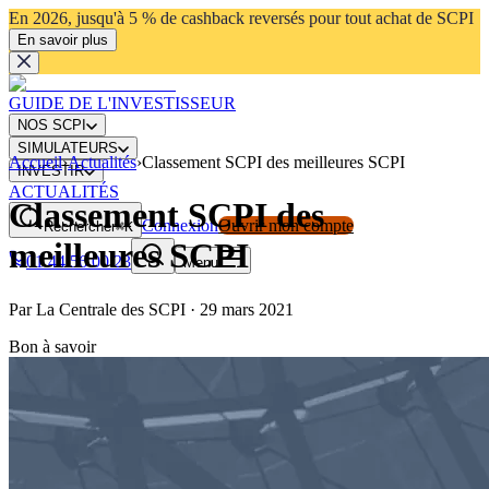
En 2026, jusqu'à 5 % de cashback reversés pour tout achat de SCPI
En savoir plus
GUIDE DE L'INVESTISSEUR
NOS SCPI
SIMULATEURS
Accueil
›
Actualités
›
Classement SCPI des meilleures SCPI
INVESTIR
ACTUALITÉS
Classement SCPI des
Connexion
Ouvrir mon compte
Rechercher
⌘K
meilleures SCPI
01 44 56 00 23
Menu
Par
La Centrale des SCPI
·
29 mars 2021
Bon à savoir