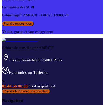
La Centrale des SCPI
Cabinet agréé AMF/CIF · ORIAS 13000729
Prendre rendez-vous
30 min, gratuit et sans engagement
Cabinet de conseil agréé AMF/CIF
15 rue Saint-Roch 75001 Paris
Pyramides ou Tuileries
📞
01 44 56 00 23
Prix d'un appel local
Prendre RDV avec un consultant
Navigation