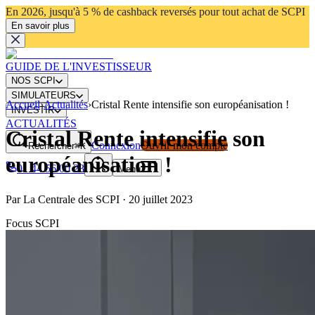
En 2026, jusqu'à 5 % de cashback reversés pour tout achat de SCPI
En savoir plus
GUIDE DE L'INVESTISSEUR
NOS SCPI
SIMULATEURS
Accueil
›
Actualités
›
Cristal Rente intensifie son européanisation !
INVESTIR
ACTUALITÉS
Cristal Rente intensifie son
Connexion
Ouvrir mon compte
Rechercher
⌘K
européanisation !
01 44 56 00 23
Menu
Par
La Centrale des SCPI
·
20 juillet 2023
Focus SCPI