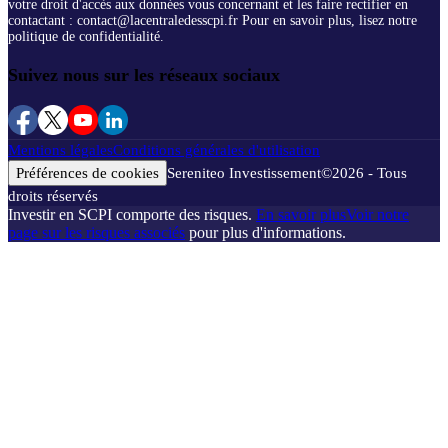
votre droit d'accès aux données vous concernant et les faire rectifier en
contactant : contact@lacentraledesscpi.fr Pour en savoir plus, lisez notre
politique de confidentialité.
Suivez nous sur les réseaux sociaux
Mentions légales
Conditions générales d'utilisation
Préférences de cookies
Sereniteo Investissement
©
2026
- Tous
droits réservés
Investir en SCPI comporte des risques.
En savoir plus
Voir notre
page sur les risques associés
pour plus d'informations.