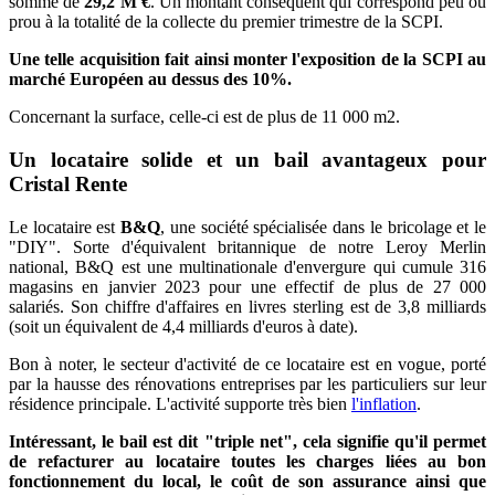
somme de
29,2 M €
. Un montant conséquent qui correspond peu ou
prou à la totalité de la collecte du premier trimestre de la SCPI.
Une telle acquisition fait ainsi monter l'exposition de la SCPI au
marché Européen au dessus des 10%.
Concernant la surface, celle-ci est de plus de 11 000 m2.
Un locataire solide et un bail avantageux pour
Cristal Rente
Le locataire est
B&Q
, une société spécialisée dans le bricolage et le
"DIY". Sorte d'équivalent britannique de notre Leroy Merlin
national, B&Q est une multinationale d'envergure qui cumule 316
magasins en janvier 2023 pour une effectif de plus de 27 000
salariés. Son chiffre d'affaires en livres sterling est de 3,8 milliards
(soit un équivalent de 4,4 milliards d'euros à date).
Bon à noter, le secteur d'activité de ce locataire est en vogue, porté
par la hausse des rénovations entreprises par les particuliers sur leur
résidence principale. L'activité supporte très bien
l'inflation
.
Intéressant, le bail est dit "triple net", cela signifie qu'il permet
de refacturer au locataire toutes les charges liées au bon
fonctionnement du local, le coût de son assurance ainsi que