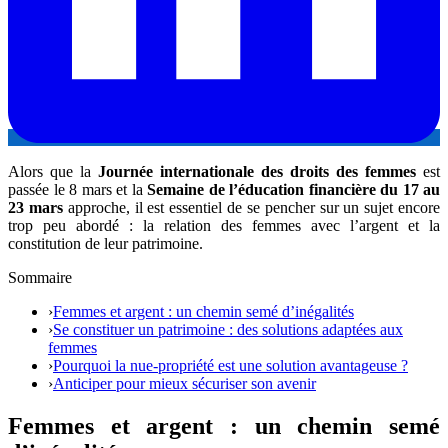
Alors que la
Journée internationale des droits des femmes
est
passée le 8 mars et la
Semaine de l’éducation financière du 17 au
23 mars
approche, il est essentiel de se pencher sur un sujet encore
trop peu abordé : la relation des femmes avec l’argent et la
constitution de leur patrimoine.
Sommaire
›
Femmes et argent : un chemin semé d’inégalités
›
Se constituer un patrimoine : des solutions adaptées aux
femmes
›
Pourquoi la nue-propriété est une solution avantageuse ?
›
Anticiper pour mieux sécuriser son avenir
Femmes et argent : un chemin semé