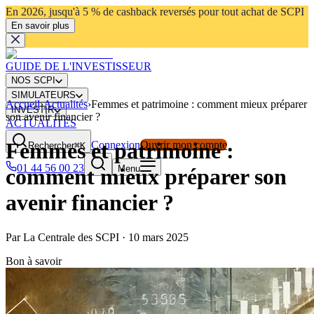
En 2026, jusqu'à 5 % de cashback reversés pour tout achat de SCPI
En savoir plus
GUIDE DE L'INVESTISSEUR
NOS SCPI
SIMULATEURS
Accueil
›
Actualités
›
Femmes et patrimoine : comment mieux préparer
INVESTIR
son avenir financier ?
ACTUALITÉS
Femmes et patrimoine :
Connexion
Ouvrir mon compte
Rechercher
⌘K
01 44 56 00 23
Menu
comment mieux préparer son
avenir financier ?
Par
La Centrale des SCPI
·
10 mars 2025
Bon à savoir