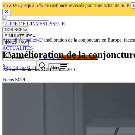
En 2026, jusqu'à 5 % de cashback reversés pour tout achat de SCPI
E
GUIDE DE L'INVESTISSEUR
NOS SCPI
SIMULATEURS
Accueil
›
Actualités
›
L’amélioration de la conjoncture en Europe, facte
INVESTIR
ACTUALITÉS
L’amélioration de la conjonctur
Connexion
Ouvrir mon compte
Rechercher
⌘K
01 44 56 00 23
Menu
Par
La Centrale des SCPI
·
2 mai 2016
Focus SCPI