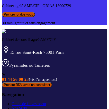
Cabinet agréé AMF/CIF · ORIAS 13000729
Prendre rendez-vous
30 min, gratuit et sans engagement
Cabinet de conseil agréé AMF/CIF
15 rue Saint-Roch 75001 Paris
Pyramides ou Tuileries
📞
01 44 56 00 23
Prix d'un appel local
Prendre RDV avec un consultant
Navigation
Guide de l'investisseur
Nos SCPI