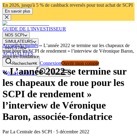
En 2026, jusqu'à 5 % de cashback reversés pour tout achat de SCPI
En savoir plus
GUIDE DE L'INVESTISSEUR
NOS SCPI
SIMULATEURS
Accueil
›
Actualités
›
« L’année 2022 se termine sur les chapeaux de
INVESTIR
roue pour les SCPI de rendement » l’interview de Véronique Baron,
ACTUALITÉS
associée-fondatrice
Connexion
Ouvrir mon compte
Rechercher
⌘K
« L’année 2022 se termine sur
01 44 56 00 23
Menu
les chapeaux de roue pour les
SCPI de rendement »
l’interview de Véronique
Baron, associée-fondatrice
Par
La Centrale des SCPI
·
5 décembre 2022