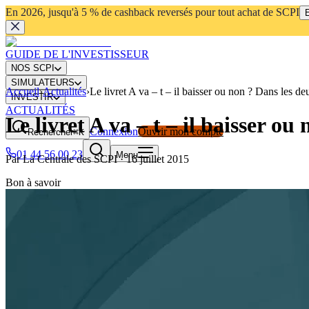
En 2026, jusqu'à 5 % de cashback reversés pour tout achat de SCPI
E
GUIDE DE L'INVESTISSEUR
NOS SCPI
SIMULATEURS
Accueil
›
Actualités
›
Le livret A va – t – il baisser ou non ? Dans les de
INVESTIR
ACTUALITÉS
Le livret A va – t – il baisser o
Connexion
Ouvrir mon compte
Rechercher
⌘K
01 44 56 00 23
Menu
Par
La Centrale des SCPI
·
16 juillet 2015
Bon à savoir