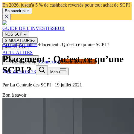
En 2026, jusqu'à 5 % de cashback reversés pour tout achat de SCPI
En savoir plus
GUIDE DE L'INVESTISSEUR
NOS SCPI
SIMULATEURS
Accueil
›
Actualités
›
Placement : Qu’est-ce qu’une SCPI ?
INVESTIR
ACTUALITÉS
Placement : Qu’est-ce qu’une
Connexion
Ouvrir mon compte
Rechercher
⌘K
SCPI ?
01 44 56 00 23
Menu
Par
La Centrale des SCPI
·
19 juillet 2021
Bon à savoir