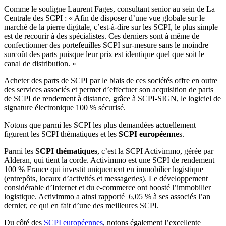
Comme le souligne Laurent Fages, consultant senior au sein de La
Centrale des SCPI : « Afin de disposer d’une vue globale sur le
marché de la pierre digitale, c’est-à-dire sur les SCPI, le plus simple
est de recourir à des spécialistes. Ces derniers sont à même de
confectionner des portefeuilles SCPI sur-mesure sans le moindre
surcoût des parts puisque leur prix est identique quel que soit le
canal de distribution. »
Acheter des parts de SCPI par le biais de ces sociétés offre en outre
des services associés et permet d’effectuer son acquisition de parts
de SCPI de rendement à distance, grâce à SCPI-SIGN, le logiciel de
signature électronique 100 % sécurisé.
Notons que parmi les SCPI les plus demandées actuellement
figurent les SCPI thématiques et les
SCPI européenne
s.
Parmi les
SCPI thématiques
, c’est la SCPI Activimmo, gérée par
Alderan, qui tient la corde. Activimmo est une SCPI de rendement
100 % France qui investit uniquement en immobilier logistique
(entrepôts, locaux d’activités et messageries). Le développement
considérable d’Internet et du e-commerce ont boosté l’immobilier
logistique. Activimmo a ainsi rapporté 6,05 % à ses associés l’an
dernier, ce qui en fait d’une des meilleures SCPI.
Du côté des
SCPI européennes
, notons également l’excellente