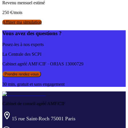
Revenu mensuel estimé
250
€/mois
Affiner ma simulation
Vous avez des questions ?
Posez-les à nos experts
La Centrale des SCPI
Cabinet agréé AMF/CIF · ORIAS 13000729
Prendre rendez-vous
30 min, gratuit et sans engagement
Cabinet de conseil agréé AMF/CIF
15 rue Saint-Roch 75001 Paris