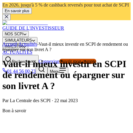
En 2026, jusqu'à 5 % de cashback reversés pour tout achat de SCPI
En savoir plus
GUIDE DE L'INVESTISSEUR
NOS SCPI
SIMULATEURS
Accueil
›
Actualités
›
Vaut-il mieux investir en SCPI de rendement ou
INVESTIR
épargner sur son livret A ?
ACTUALITÉS
Vaut-il mieux investir en SCPI
Connexion
Ouvrir mon compte
Rechercher
⌘K
01 44 56 00 23
Menu
de rendement ou épargner sur
son livret A ?
Par
La Centrale des SCPI
·
22 mai 2023
Bon à savoir