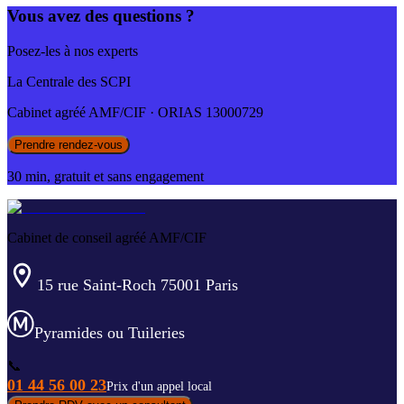
Vous avez des questions ?
Posez-les à nos experts
La Centrale des SCPI
Cabinet agréé AMF/CIF · ORIAS 13000729
Prendre rendez-vous
30 min, gratuit et sans engagement
Cabinet de conseil agréé AMF/CIF
15 rue Saint-Roch 75001 Paris
Pyramides ou Tuileries
📞
01 44 56 00 23
Prix d'un appel local