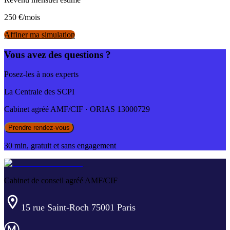
250
€/mois
Affiner ma simulation
Vous avez des questions ?
Posez-les à nos experts
La Centrale des SCPI
Cabinet agréé AMF/CIF · ORIAS 13000729
Prendre rendez-vous
30 min, gratuit et sans engagement
Cabinet de conseil agréé AMF/CIF
15 rue Saint-Roch 75001 Paris