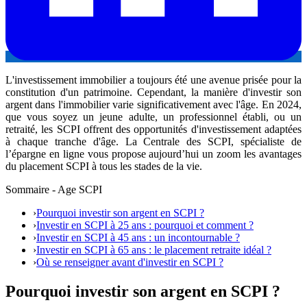
L'investissement immobilier a toujours été une avenue prisée pour la
constitution d'un patrimoine. Cependant, la manière d'investir son
argent dans l'immobilier varie significativement avec l'âge. En 2024,
que vous soyez un jeune adulte, un professionnel établi, ou un
retraité, les SCPI offrent des opportunités d'investissement adaptées
à chaque tranche d'âge. La Centrale des SCPI, spécialiste de
l’épargne en ligne vous propose aujourd’hui un zoom les avantages
du placement SCPI à tous les stades de la vie.
Sommaire - Age SCPI
›
Pourquoi investir son argent en SCPI ?
›
Investir en SCPI à 25 ans : pourquoi et comment ?
›
Investir en SCPI à 45 ans : un incontournable ?
›
Investir en SCPI à 65 ans : le placement retraite idéal ?
›
Où se renseigner avant d'investir en SCPI ?
Pourquoi investir son argent en SCPI ?