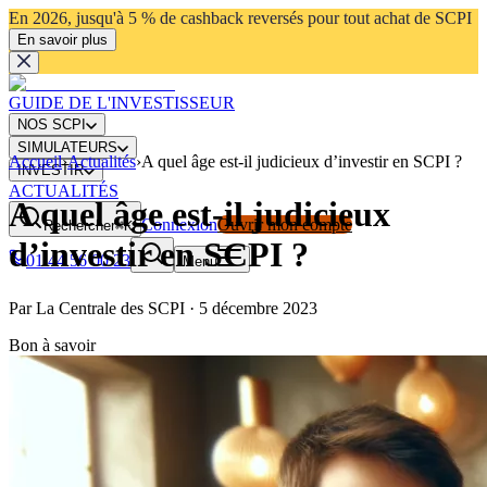
En 2026, jusqu'à 5 % de cashback reversés pour tout achat de SCPI
En savoir plus
GUIDE DE L'INVESTISSEUR
NOS SCPI
SIMULATEURS
Accueil
›
Actualités
›
A quel âge est-il judicieux d’investir en SCPI ?
INVESTIR
ACTUALITÉS
A quel âge est-il judicieux
Connexion
Ouvrir mon compte
Rechercher
⌘K
d’investir en SCPI ?
01 44 56 00 23
Menu
Par
La Centrale des SCPI
·
5 décembre 2023
Bon à savoir