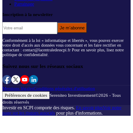
Parrainage
Inscription à la newsletter
Je m'abonne
Conformément à la loi « informatique et libertés », vous pouvez exercer
votre droit d'accès aux données vous concernant et les faire rectifier en
contactant : contact@lacentraledesscpi.fr Pour en savoir plus, lisez notre
politique de confidentialité.
Suivez nous sur les réseaux sociaux
Mentions légales
Conditions générales d'utilisation
Préférences de cookies
Sereniteo Investissement
©
2026
- Tous
droits réservés
Investir en SCPI comporte des risques.
En savoir plus
Voir notre
page sur les risques associés
pour plus d'informations.