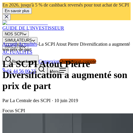
En 2026, jusqu'à 5 % de cashback reversés pour tout achat de SCPI
En savoir plus
GUIDE DE L'INVESTISSEUR
NOS SCPI
SIMULATEURS
Accueil
›
Actualités
›
La SCPI Atout Pierre Diversification a augmenté
INVESTIR
son prix de part
ACTUALITÉS
La SCPI Atout Pierre
Connexion
Ouvrir mon compte
Rechercher
⌘K
01 44 56 00 23
Menu
Diversification a augmenté son
prix de part
Par
La Centrale des SCPI
·
10 juin 2019
Focus SCPI