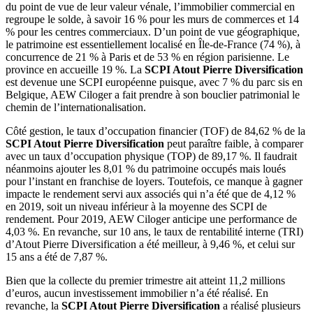
du point de vue de leur valeur vénale, l’immobilier commercial en
regroupe le solde, à savoir 16 % pour les murs de commerces et 14
% pour les centres commerciaux. D’un point de vue géographique,
le patrimoine est essentiellement localisé en Île-de-France (74 %), à
concurrence de 21 % à Paris et de 53 % en région parisienne. Le
province en accueille 19 %. La
SCPI Atout Pierre Diversification
est devenue une SCPI européenne puisque, avec 7 % du parc sis en
Belgique, AEW Ciloger a fait prendre à son bouclier patrimonial le
chemin de l’internationalisation.
Côté gestion, le taux d’occupation financier (TOF) de 84,62 % de la
SCPI Atout Pierre Diversification
peut paraître faible, à comparer
avec un taux d’occupation physique (TOP) de 89,17 %. Il faudrait
néanmoins ajouter les 8,01 % du patrimoine occupés mais loués
pour l’instant en franchise de loyers. Toutefois, ce manque à gagner
impacte le rendement servi aux associés qui n’a été que de 4,12 %
en 2019, soit un niveau inférieur à la moyenne des SCPI de
rendement. Pour 2019, AEW Ciloger anticipe une performance de
4,03 %. En revanche, sur 10 ans, le taux de rentabilité interne (TRI)
d’Atout Pierre Diversification a été meilleur, à 9,46 %, et celui sur
15 ans a été de 7,87 %.
Bien que la collecte du premier trimestre ait atteint 11,2 millions
d’euros, aucun investissement immobilier n’a été réalisé. En
revanche, la
SCPI Atout Pierre Diversification
a réalisé plusieurs