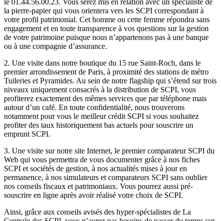
le 01.44.56.00.23. Vous serez mis en relation avec un spécialiste de
la pierre-papier qui vous orientera vers les SCPI correspondant à
votre profil patrimonial. Cet homme ou cette femme répondra sans
engagement et en toute transparence à vos questions sur la gestion
de votre patrimoine puisque nous n’appartenons pas à une banque
ou à une compagnie d’assurance.
2. Une visite dans notre boutique du 15 rue Saint-Roch, dans le
premier arrondissement de Paris, à proximité des stations de métro
Tuileries et Pyramides. Au sein de notre flagship qui s’étend sur trois
niveaux uniquement consacrés à la distribution de SCPI, vous
profiterez exactement des mêmes services que par téléphone mais
autour d’un café. En toute confidentialité, nous trouverons
notamment pour vous le meilleur crédit SCPI si vous souhaitez
profiter des taux historiquement bas actuels pour souscrire un
emprunt SCPI.
3. Une visite sur notre site Internet, le premier comparateur SCPI du
Web qui vous permettra de vous documenter grâce à nos fiches
SCPI et sociétés de gestion, à nos actualités mises à jour en
permanence, à nos simulateurs et comparateurs SCPI sans oublier
nos conseils fiscaux et patrimoniaux. Vous pourrez aussi pré-
souscrire en ligne après avoir réalisé votre choix de SCPI.
Ainsi, grâce aux conseils avisés des hyper-spécialistes de La
Centrale des SCPI, vous n’aurez pas besoins de passer du temps sur