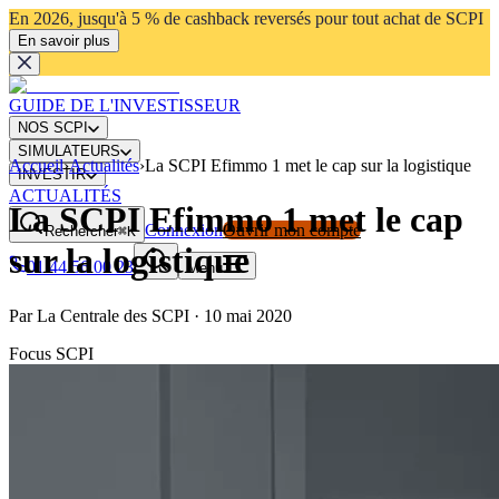
En 2026, jusqu'à 5 % de cashback reversés pour tout achat de SCPI
En savoir plus
GUIDE DE L'INVESTISSEUR
NOS SCPI
SIMULATEURS
Accueil
›
Actualités
›
La SCPI Efimmo 1 met le cap sur la logistique
INVESTIR
ACTUALITÉS
La SCPI Efimmo 1 met le cap
Connexion
Ouvrir mon compte
Rechercher
⌘K
sur la logistique
01 44 56 00 23
Menu
Par
La Centrale des SCPI
·
10 mai 2020
Focus SCPI