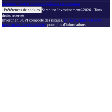
Mentions légales
Conditions générales d'utilisation
Préférences de cookies
Sereniteo Investissement
©
2026
- Tous
droits réservés
Investir en SCPI comporte des risques.
En savoir plus
Voir notre
page sur les risques associés
pour plus d'informations.