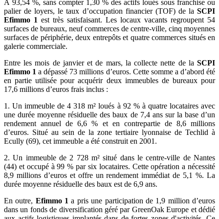
À 93,54 %, sans compter 1,30 % des actifs loués sous franchise ou
palier de loyers, le taux d’occupation financier (TOF) de la
SCPI
Efimmo 1
est très satisfaisant. Les locaux vacants regroupent 54
surfaces de bureaux, neuf commerces de centre-ville, cinq moyennes
surfaces de périphérie, deux entrepôts et quatre commerces situés en
galerie commerciale.
Entre les mois de janvier et de mars, la collecte nette de la
SCPI
Efimmo 1
a dépassé 73 millions d’euros. Cette somme a d’abord été
en partie utilisée pour acquérir deux immeubles de bureaux pour
17,6 millions d’euros frais inclus :
1. Un immeuble de 4 318 m² loués à 92 % à quatre locataires avec
une durée moyenne résiduelle des baux de 7,4 ans sur la base d’un
rendement annuel de 6,6 % et en contrepartie de 8,6 millions
d’euros. Situé au sein de la zone tertiaire lyonnaise de Techlid à
Ecully (69), cet immeuble a été construit en 2001.
2. Un immeuble de 2 728 m² situé dans le centre-ville de Nantes
(44) et occupé à 99 % par six locataires. Cette opération a nécessité
8,9 millions d’euros et offre un rendement immédiat de 5,1 %. La
durée moyenne résiduelle des baux est de 6,9 ans.
En outre,
Efimmo 1
a pris une participation de 1,9 million d’euros
dans un fonds de diversification géré par GreenOak Europe et dédié
aux actifs logistiques implantés dans de fortes zones d'activités. Ce