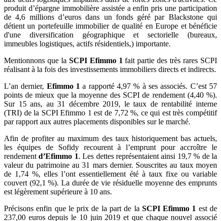
produit d’épargne immobilière assistée a enfin pris une participation
de 4,6 millions d’euros dans un fonds géré par Blackstone qui
détient un portefeuille immobilier de qualité en Europe et bénéficie
d'une diversification géographique et sectorielle (bureaux,
immeubles logistiques, actifs résidentiels,) importante.
Mentionnons que la
SCPI Efimmo 1
fait partie des très rares SCPI
réalisant à la fois des investissements immobiliers directs et indirects.
L’an dernier,
Efimmo 1
a rapporté 4,97 % à ses associés. C’est 57
points de mieux que la moyenne des SCPI de rendement (4,40 %).
Sur 15 ans, au 31 décembre 2019, le taux de rentabilité interne
(TRI) de la SCPI Efimmo 1 est de 7,72 %, ce qui est très compétitif
par rapport aux autres placements disponibles sur le marché.
Afin de profiter au maximum des taux historiquement bas actuels,
les équipes de Sofidy recourent à l’emprunt pour accroître le
rendement
d’Efimmo 1
. Les dettes représentaient ainsi 19,7 % de la
valeur du patrimoine au 31 mars dernier. Souscrites au taux moyen
de 1,74 %, elles l’ont essentiellement été à taux fixe ou variable
couvert (92,1 %). La durée de vie résiduelle moyenne des emprunts
est légèrement supérieure à 10 ans.
Précisons enfin que le prix de la part de la
SCPI Efimmo 1
est de
237,00 euros depuis le 10 juin 2019 et que chaque nouvel associé