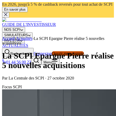
En 2026, jusqu'à 5 % de cashback reversés pour tout achat de SCPI
En savoir plus
GUIDE DE L'INVESTISSEUR
NOS SCPI
SIMULATEURS
Accueil
›
Actualités
›
La SCPI Epargne Pierre réalise 5 nouvelles
INVESTIR
acquisitions
ACTUALITÉS
La SCPI Epargne Pierre réalise
Connexion
Ouvrir mon compte
Rechercher
⌘K
01 44 56 00 23
Menu
5 nouvelles acquisitions
Par
La Centrale des SCPI
·
27 octobre 2020
Focus SCPI