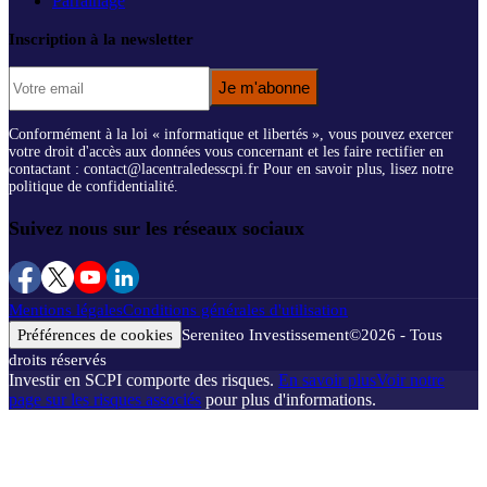
Parrainage
Inscription à la newsletter
Je m'abonne
Conformément à la loi « informatique et libertés », vous pouvez exercer
votre droit d'accès aux données vous concernant et les faire rectifier en
contactant : contact@lacentraledesscpi.fr Pour en savoir plus, lisez notre
politique de confidentialité.
Suivez nous sur les réseaux sociaux
Mentions légales
Conditions générales d'utilisation
Préférences de cookies
Sereniteo Investissement
©
2026
- Tous
droits réservés
Investir en SCPI comporte des risques.
En savoir plus
Voir notre
page sur les risques associés
pour plus d'informations.