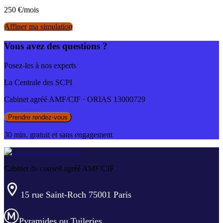
250
€/mois
Affiner ma simulation
Vous avez des questions ?
Posez-les à nos experts
La Centrale des SCPI
Cabinet agréé AMF/CIF · ORIAS 13000729
Prendre rendez-vous
30 min, gratuit et sans engagement
Cabinet de conseil agréé AMF/CIF
15 rue Saint-Roch 75001 Paris
Pyramides ou Tuileries