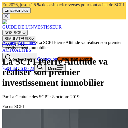
En 2026, jusqu'à 5 % de cashback reversés pour tout achat de SCPI
En savoir plus
GUIDE DE L'INVESTISSEUR
NOS SCPI
SIMULATEURS
Accueil
›
Actualités
›
La SCPI Pierre Altitude va réaliser son premier
INVESTIR
investissement immobilier
ACTUALITÉS
La SCPI Pierre Altitude va
Connexion
Ouvrir mon compte
Rechercher
⌘K
01 44 56 00 23
Menu
réaliser son premier
investissement immobilier
Par
La Centrale des SCPI
·
8 octobre 2019
Focus SCPI