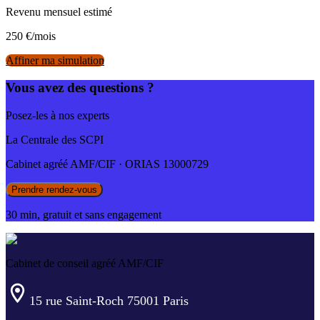
Revenu mensuel estimé
250
€/mois
Affiner ma simulation
Vous avez des questions ?
Posez-les à nos experts
La Centrale des SCPI
Cabinet agréé AMF/CIF · ORIAS 13000729
Prendre rendez-vous
30 min, gratuit et sans engagement
Cabinet de conseil agréé AMF/CIF
15 rue Saint-Roch 75001 Paris