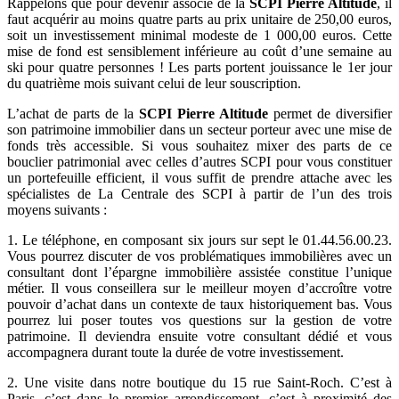
Rappelons que pour devenir associé de la
SCPI Pierre Altitude
, il
faut acquérir au moins quatre parts au prix unitaire de 250,00 euros,
soit un investissement minimal modeste de 1 000,00 euros. Cette
mise de fond est sensiblement inférieure au coût d’une semaine au
ski pour quatre personnes ! Les parts portent jouissance le 1er jour
du quatrième mois suivant celui de leur souscription.
L’achat de parts de la
SCPI Pierre Altitude
permet de diversifier
son patrimoine immobilier dans un secteur porteur avec une mise de
fonds très accessible. Si vous souhaitez mixer des parts de ce
bouclier patrimonial avec celles d’autres SCPI pour vous constituer
un portefeuille efficient, il vous suffit de prendre attache avec les
spécialistes de La Centrale des SCPI à partir de l’un des trois
moyens suivants :
1. Le téléphone, en composant six jours sur sept le 01.44.56.00.23.
Vous pourrez discuter de vos problématiques immobilières avec un
consultant dont l’épargne immobilière assistée constitue l’unique
métier. Il vous conseillera sur le meilleur moyen d’accroître votre
pouvoir d’achat dans un contexte de taux historiquement bas. Vous
pourrez lui poser toutes vos questions sur la gestion de votre
patrimoine. Il deviendra ensuite votre consultant dédié et vous
accompagnera durant toute la durée de votre investissement.
2. Une visite dans notre boutique du 15 rue Saint-Roch. C’est à
Paris, c’est dans le premier arrondissement, c’est à proximité des