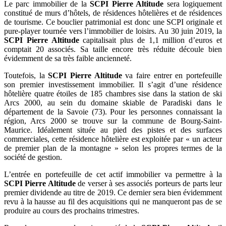
Le parc immobilier de la
SCPI Pierre Altitude
sera logiquement
constitué de murs d’hôtels, de résidences hôtelières et de résidences
de tourisme. Ce bouclier patrimonial est donc une SCPI originale et
pure-player tournée vers l’immobilier de loisirs. Au 30 juin 2019, la
SCPI Pierre Altitude
capitalisait plus de 1,1 million d’euros et
comptait 20 associés. Sa taille encore très réduite découle bien
évidemment de sa très faible ancienneté.
Toutefois, la
SCPI Pierre Altitude
va faire entrer en portefeuille
son premier investissement immobilier. Il s’agit d’une résidence
hôtelière quatre étoiles de 185 chambres sise dans la station de ski
Arcs 2000, au sein du domaine skiable de Paradiski dans le
département de la Savoie (73). Pour les personnes connaissant la
région, Arcs 2000 se trouve sur la commune de Bourg-Saint-
Maurice. Idéalement située au pied des pistes et des surfaces
commerciales, cette résidence hôtelière est exploitée par « un acteur
de premier plan de la montagne » selon les propres termes de la
société de gestion.
L’entrée en portefeuille de cet actif immobilier va permettre à la
SCPI Pierre Altitude
de verser à ses associés porteurs de parts leur
premier dividende au titre de 2019. Ce dernier sera bien évidemment
revu à la hausse au fil des acquisitions qui ne manqueront pas de se
produire au cours des prochains trimestres.