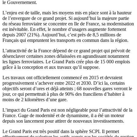
le Gouvernement.
L’enjeu est de taille, mais les moyens mis en place sont à la hauteur
de l’envergure de ce grand projet. Si aujourd’hui la majeure partie
du réseau ferroviaire se concentre en Ile de France, sa modernisation
est inévitable. En effet, le nombre d’usagers augmente fortement
depuis 2007 (21%). Aujourd’hui, c’est près de 8,5 millions de
Français qui empruntent les transports en commun dans la région.
L’attractivité de la France dépend de ce grand projet qui prévoit de
désenclaver certaines zones délaissées en agrandissant notamment
les lignes ferroviaires. Le Grand Paris crée plus de 15 000 emplois
grâce à la conception et aux travaux qu’il suppose.
Les travaux ont officiellement commencé en 2015 et devraient
progressivement s’achever entre 2022 et 2030. D’ici la, certains
objectifs seront d’ores et déjà atteints ; 68 nouvelles gares verront le
jour, ce qui permettrait à plus de 90% des franciliens d’habiter à
moins de 2 kilomètres d’une gare.
L’impact du Grand Paris est non négligeable pour l’attractivité de la
France. Gage de modernité et de dynamisme, il a été un moteur
depuis son lancement pour attirer de nouveaux investissements.
Le Grand Paris est très positif dans la sphère SCPI. Il permet
effectivement de valoriser les actifs acquis par les sociétés de gestion