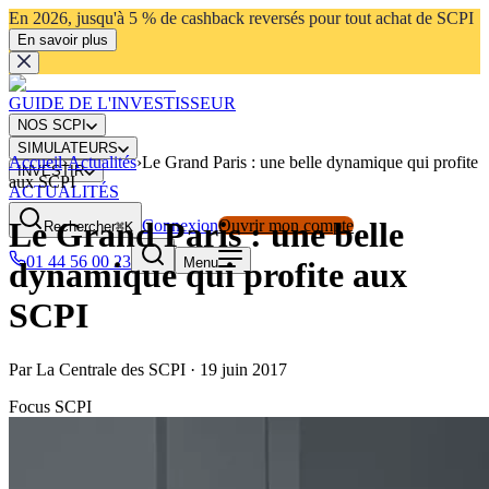
En 2026, jusqu'à 5 % de cashback reversés pour tout achat de SCPI
En savoir plus
GUIDE DE L'INVESTISSEUR
NOS SCPI
SIMULATEURS
Accueil
›
Actualités
›
Le Grand Paris : une belle dynamique qui profite
INVESTIR
aux SCPI
ACTUALITÉS
Le Grand Paris : une belle
Connexion
Ouvrir mon compte
Rechercher
⌘K
01 44 56 00 23
Menu
dynamique qui profite aux
SCPI
Par
La Centrale des SCPI
·
19 juin 2017
Focus SCPI