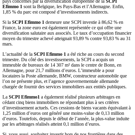
pays concernés par la diversification européenne de la
SCPI
Efimmo 1
sont la Belgique, les Pays-Bas et l’Allemagne. Enfin,
1,85 % du parc est composé d’investissements indirects.
Si la
SCPI Efimmo 1
demeure une SCPI investie à 86,62 % en
France, la zone euro est également représentée ce qui offre une
diversification salutaire aux associés. Le taux d’occupation financier
moyen du trimestre achevé atteignait 93,89 % contre 93,83 % au 31
mars.
L’actualité de la
SCPI Efimmo 1
a été riche au cours du second
trimestre. Du côté des investissements, la SCPI a acquis un
immeuble de bureaux de 14 307 m² dans le centre de Bonn, en
Allemagne, pour 21,7 millions d’euros. L’immeuble a pour
locataires la Poste allemande, BMW, constructeur automobile que
l’on ne présente plus, et l’agence gouvernementale allemande
chargée de fournir des services immobiliers aux entités publiques.
La
SCPI Efimmo1
a également réalisé plusieurs arbitrages en
cédant cinq biens immobiliers ne répondant plus à ses critères
d’investissement actuels. Ces cessions de biens vacants équivalant à
1,25 million d’euros ont généré une moins-value de 0,13 million
d’euros. Toutefois, depuis le début de l’année, la plus-value induite
par les arbitrages réalisés atteint 0,1 million d’euros.
Si, vous aussi, souhaitez investir hors de nos frontières dans des