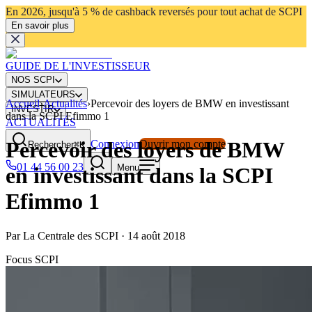
En 2026, jusqu'à 5 % de cashback reversés pour tout achat de SCPI
En savoir plus
GUIDE DE L'INVESTISSEUR
NOS SCPI
SIMULATEURS
Accueil
›
Actualités
›
Percevoir des loyers de BMW en investissant
INVESTIR
dans la SCPI Efimmo 1
ACTUALITÉS
Percevoir des loyers de BMW
Connexion
Ouvrir mon compte
Rechercher
⌘K
01 44 56 00 23
Menu
en investissant dans la SCPI
Efimmo 1
Par
La Centrale des SCPI
·
14 août 2018
Focus SCPI