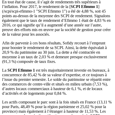
En tout état de cause, il s’agit de rendements très supérieurs à
l’inflation. Pour 2017, le rendement de la [
SCPI Efimmo 1
]
(/scpi/scpi-efimmo-1 "SCPI Efimmo 1") a été de 4,88 %, soit 45
points au-dessus de la moyenne des SCPI de rendement. Signalons
également que le taux de rendement d’Efimmo 1 était de 4,83 % en
2016, ce qui signifie qu’il a augmenté d’une année sur l’autre,
preuve des efforts mis en œuvre par la société de gestion pour créer
de la valeur pour les associés.
Afin de parvenir à ces bons résultats, Sofidy recourt à l’emprunt
pour booster le rendement de sa SCPI. Ainsi, la dette équivalait à
20,9 % du patrimoine au 30 juin. La dette a été contractée en
moyenne à un taux de 2,03 % et demeure presque exclusivement
(91,3 %) composée de taux fixes.
La
SCPI Efimmo 1
est très majoritairement investie en bureaux, à
concurrence de 85,42 % de sa valeur d’expertise, et ce toujours à
l’issue du premier semestre. Le solde du patrimoine se répartit entre
des commerces de centre-ville et situés en milieu urbain (7,53 %),
d’autres locaux commerciaux à hauteur de 6,1 %, et de locaux
d’activités et de logements pour 0,84 %.
Les actifs composant le parc sont à la fois situés en France (13,11 %
pour Paris, 48,49 % pour la région parisienne et 25,02 % pour la
province) mais également à l’étranger à hauteur de 11,53 %. Les