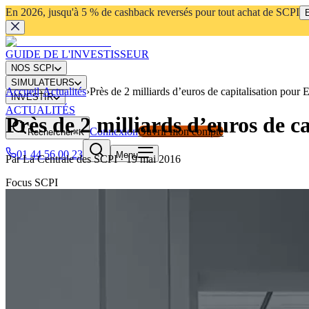
En 2026, jusqu'à 5 % de cashback reversés pour tout achat de SCPI
E
GUIDE DE L'INVESTISSEUR
NOS SCPI
SIMULATEURS
Accueil
›
Actualités
›
Près de 2 milliards d’euros de capitalisation pour
INVESTIR
ACTUALITÉS
Près de 2 milliards d’euros de 
Connexion
Ouvrir mon compte
Rechercher
⌘K
01 44 56 00 23
Menu
Par
La Centrale des SCPI
·
19 mai 2016
Focus SCPI