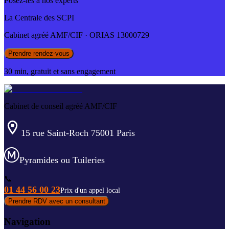
Posez-les à nos experts
La Centrale des SCPI
Cabinet agréé AMF/CIF · ORIAS 13000729
Prendre rendez-vous
30 min, gratuit et sans engagement
Cabinet de conseil agréé AMF/CIF
15 rue Saint-Roch 75001 Paris
Pyramides ou Tuileries
📞
01 44 56 00 23
Prix d'un appel local
Prendre RDV avec un consultant
Navigation