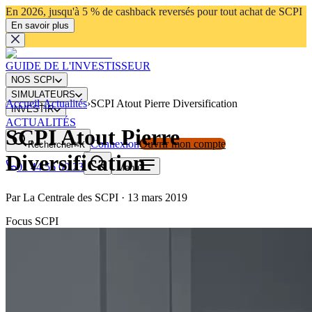
En 2026, jusqu'à 5 % de cashback reversés pour tout achat de SCPI
En savoir plus
GUIDE DE L'INVESTISSEUR
NOS SCPI
SIMULATEURS
Accueil
›
Actualités
›
SCPI Atout Pierre Diversification
INVESTIR
ACTUALITÉS
SCPI Atout Pierre
Connexion
Ouvrir mon compte
Rechercher
⌘K
Diversification
01 44 56 00 23
Menu
Par
La Centrale des SCPI
·
13 mars 2019
Focus SCPI