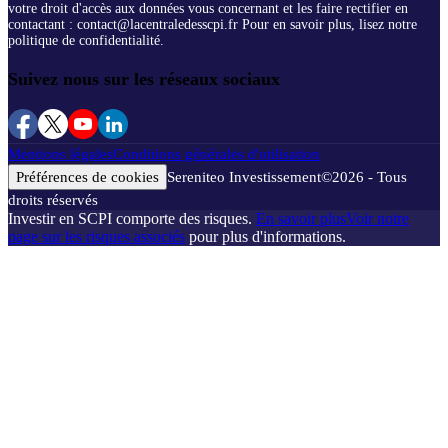
votre droit d'accès aux données vous concernant et les faire rectifier en
contactant : contact@lacentraledesscpi.fr Pour en savoir plus, lisez notre
politique de confidentialité.
Suivez nous sur les réseaux sociaux
Mentions légales
Conditions générales d'utilisation
Préférences de cookies
Sereniteo Investissement
©
2026
- Tous
droits réservés
Investir en SCPI comporte des risques.
En savoir plus
Voir notre
page sur les risques associés
pour plus d'informations.