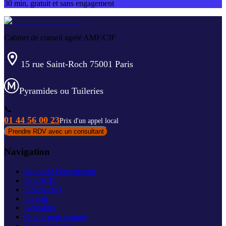
30 min, gratuit et sans engagement
Cabinet de conseil agréé AMF/CIF
15 rue Saint-Roch 75001 Paris
Pyramides ou Tuileries
📞
01 44 56 00 23
Prix d'un appel local
Prendre RDV avec un consultant
Navigation
Guide de l'investisseur
Nos SCPI
Simulateurs
Investir
Actualités
Ouvrir mon compte
Nous contacter