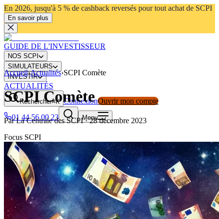
En 2026, jusqu'à 5 % de cashback reversés pour tout achat de SCPI
En savoir plus
GUIDE DE L'INVESTISSEUR
NOS SCPI
SIMULATEURS
Accueil
›
Actualités
›
SCPI Comète
INVESTIR
ACTUALITÉS
SCPI Comète
Connexion
Ouvrir mon compte
Rechercher
⌘K
01 44 56 00 23
Menu
Par
La Centrale des SCPI
·
28 décembre 2023
Focus SCPI