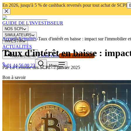
En 2026, jusqu'à 5 % de cashback reversés pour tout achat de SCPI
E
GUIDE DE L'INVESTISSEUR
NOS SCPI
SIMULATEURS
Accueil
›
Actualités
›
Taux d'intérêt en baisse : impact sur l'immobilier e
INVESTIR
ACTUALITÉS
Taux d'intérêt en baisse : impact
Connexion
Ouvrir mon compte
Rechercher
⌘K
01 44 56 00 23
Menu
Par
La Centrale des SCPI
·
7 janvier 2025
Bon à savoir