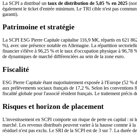
La SCPI a distribué un
taux de distribution de 5,05 % en 2025
(non 
également le ticket d'entrée minimum. Le TRI cible n'est pas communiqué
garanti).
Patrimoine et stratégie
La SCPI ESG Pierre Capitale capitalise 116,9 M€, répartis en 621 862 p
%), avec une présence notable en Allemagne. La répartition sectorielle
financier s'élève à 96,25 % et le taux d'occupation physique à 96,78 %.
de dynamiques de marché différenciées au sein de la zone euro.
Fiscalité
ESG Pierre Capitale étant majoritairement exposée à l'Europe (52 % du 
aux prélèvements sociaux français de 17,2 %. Selon les conventions fis
fiscalité globale pour l'associé résident français. Le traitement précis d
Risques et horizon de placement
L'investissement en SCPI comporte un risque de perte en capital : ni le 
marché. Les revenus distribués peuvent varier à la hausse comme à la b
résiduel n'est pas exclu. Le SRI de la SCPI est de 3 sur 7. La durée