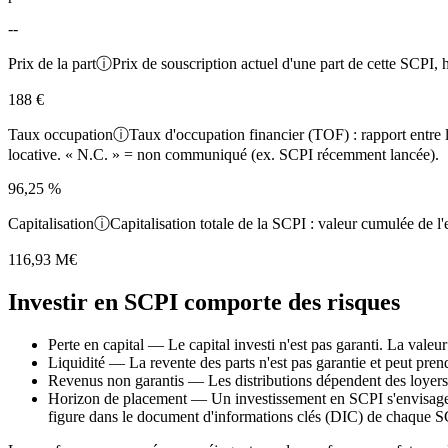
--
Prix de la part
ⓘ
Prix de souscription actuel d'une part de cette SCPI, h
188 €
Taux occupation
ⓘ
Taux d'occupation financier (TOF) : rapport entre l
locative. « N.C. » = non communiqué (ex. SCPI récemment lancée).
96,25 %
Capitalisation
ⓘ
Capitalisation totale de la SCPI : valeur cumulée de l'e
116,93 M€
Investir en SCPI comporte des risques
Perte en capital
—
Le capital investi n'est pas garanti. La valeu
Liquidité
—
La revente des parts n'est pas garantie et peut pren
Revenus non garantis
—
Les distributions dépendent des loyers
Horizon de placement
—
Un investissement en SCPI s'envisage
figure dans le document d'informations clés (DIC) de chaque SCP