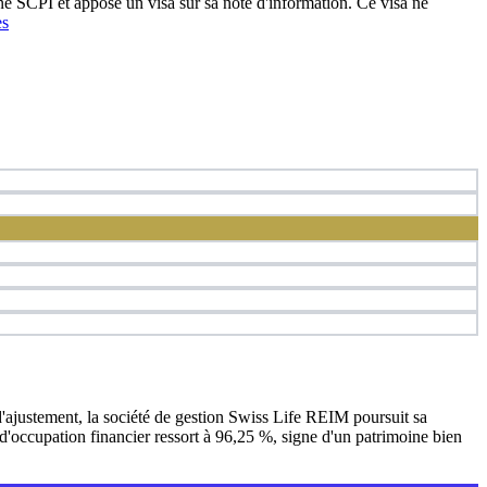
une SCPI et appose un visa sur sa note d'information. Ce visa ne
es
ajustement, la société de gestion Swiss Life REIM poursuit sa
x d'occupation financier ressort à 96,25 %, signe d'un patrimoine bien