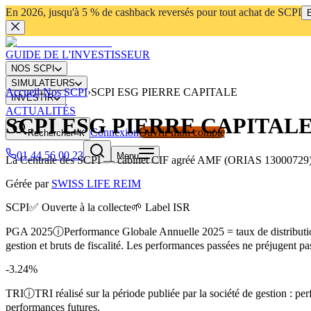
En 2026, jusqu'à 5 % de cashback reversés pour tout achat de SCPI
E
GUIDE DE L'INVESTISSEUR
NOS SCPI
SIMULATEURS
Accueil
›
Nos SCPI
›
SCPI ESG PIERRE CAPITALE
INVESTIR
ACTUALITÉS
SCPI ESG PIERRE CAPITAL
Connexion
Ouvrir mon compte
Rechercher
⌘K
01 44 56 00 23
Menu
La Centrale des SCPI
— cabinet CIF agréé AMF (ORIAS 13000729) ·
Gérée par
SWISS LIFE REIM
SCPI
✅ Ouverte à la collecte
🌱 Label ISR
PGA 2025
ⓘ
Performance Globale Annuelle 2025 = taux de distribution 
gestion et bruts de fiscalité. Les performances passées ne préjugent p
-3.24%
TRI
ⓘ
TRI réalisé sur la période publiée par la société de gestion : 
performances futures.