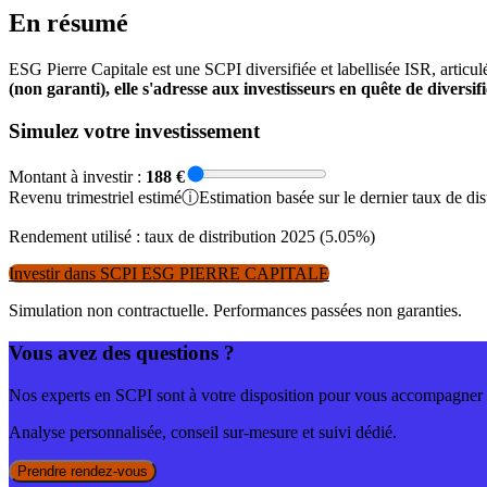
En résumé
ESG Pierre Capitale est une SCPI diversifiée et labellisée ISR, artic
(non garanti), elle s'adresse aux investisseurs en quête de divers
Simulez votre investissement
Montant à investir :
188
€
Revenu
trimestriel
estimé
ⓘ
Estimation basée sur le dernier taux de d
Rendement utilisé : taux de distribution
2025
(
5.05
%)
Investir dans
SCPI ESG PIERRE CAPITALE
Simulation non contractuelle. Performances passées non garanties.
Vous avez des questions ?
Nos experts en SCPI sont à votre disposition pour vous accompagner d
Analyse personnalisée, conseil sur-mesure et suivi dédié.
Prendre rendez-vous