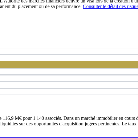
L'Autorité des marchés financiers délivre un visa lors de la création d'
manent du placement ou de sa performance.
Consulter le détail des risqu
e 116,9 M€ pour 1 140 associés. Dans un marché immobilier en cours d'
 liquidités sur des opportunités d'acquisition jugées pertinentes. Le tau