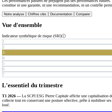
Les performances passées ne préjugent pas des performances futures.
constitue ni une garantie, ni une recommandation, ni un contrôle per
Notre analyse
Chiffres clés
Documentation
Comparer
Vue d'ensemble
Indicateur synthétique de risque (SRI)
ⓘ
1
2
3
4
5
6
7
L'essentiel du trimestre
T1 2026 —
La SCPI ESG Pierre Capitale affiche une capitalisation d
collecte tout en conservant une posture sélective, prête à mobiliser ses
loué.