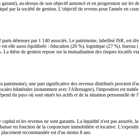
garanti), au-dessus de son objectif annoncé et en progression sur les der
 par la société de gestion. L'objectif de revenu pour l'année en cours re
arts détenues par 1 140 associés. Le patrimoine, labellisé ISR, est div
 est elle aussi équilibrée : éducation (26 %), logistique (27 %), burea
 La thèse de gestion repose sur la mutualisation des risques locatifs via 
patrimoine), une part significative des revenus distribués provient d'a
cales bilatérales (notamment avec l'Allemagne), l'imposition est traitée 
épend du pays où sont situés les actifs et de la situation personnelle de l'
capital ni les revenus ne sont garantis. La liquidité n'est pas assurée, l
aisse en fonction de la conjoncture immobilière et locative. L'expositi
 de placement recommandée est d'au moins 8 ans.