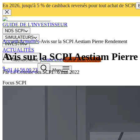
En 2026, jusqu'à 5 % de cashback reversés pour tout achat de SCPI
E
GUIDE DE L'INVESTISSEUR
NOS SCPI
SIMULATEURS
Accueil
›
Actualités
›
Avis sur la SCPI Aestiam Pierre Rendement
INVESTIR
ACTUALITÉS
Avis sur la SCPI Aestiam Pierr
Connexion
Ouvrir mon compte
Rechercher
⌘K
01 44 56 00 23
Menu
Par
La Centrale des SCPI
·
6 mai 2022
Focus SCPI