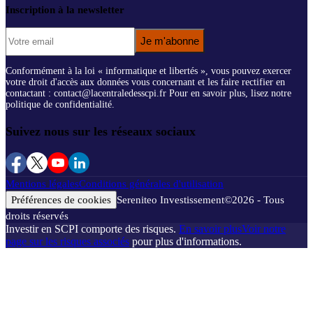
Inscription à la newsletter
Je m'abonne
Conformément à la loi « informatique et libertés », vous pouvez exercer
votre droit d'accès aux données vous concernant et les faire rectifier en
contactant : contact@lacentraledesscpi.fr Pour en savoir plus, lisez notre
politique de confidentialité.
Suivez nous sur les réseaux sociaux
Mentions légales
Conditions générales d'utilisation
Préférences de cookies
Sereniteo Investissement
©
2026
- Tous
droits réservés
Investir en SCPI comporte des risques.
En savoir plus
Voir notre
page sur les risques associés
pour plus d'informations.