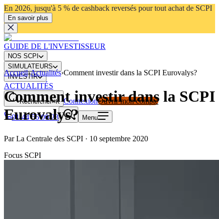
En 2026, jusqu'à 5 % de cashback reversés pour tout achat de SCPI
En savoir plus
GUIDE DE L'INVESTISSEUR
NOS SCPI
SIMULATEURS
Accueil
›
Actualités
›
Comment investir dans la SCPI Eurovalys?
INVESTIR
ACTUALITÉS
Comment investir dans la SCPI
Connexion
Ouvrir mon compte
Rechercher
⌘K
Eurovalys?
01 44 56 00 23
Menu
Par
La Centrale des SCPI
·
10 septembre 2020
Focus SCPI