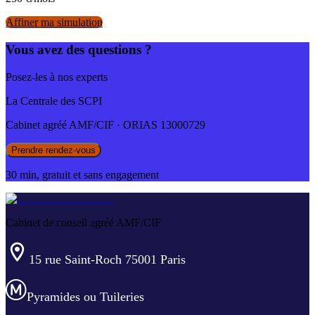
Affiner ma simulation
Vous avez des questions ?
Posez-les à nos experts
La Centrale des SCPI
Cabinet agréé AMF/CIF · ORIAS 13000729
Prendre rendez-vous
30 min, gratuit et sans engagement
Cabinet de conseil agréé AMF/CIF
15 rue Saint-Roch 75001 Paris
Pyramides ou Tuileries