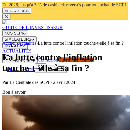
En 2026, jusqu'à 5 % de cashback reversés pour tout achat de SCPI
En savoir plus
GUIDE DE L'INVESTISSEUR
NOS SCPI
SIMULATEURS
Accueil
›
Actualités
›
La lutte contre l'inflation touche-t-elle à sa fin ?
INVESTIR
ACTUALITÉS
La lutte contre l'inflation
Connexion
Ouvrir mon compte
Rechercher
⌘K
touche-t-elle à sa fin ?
01 44 56 00 23
Menu
Par
La Centrale des SCPI
·
2 avril 2024
Bon à savoir