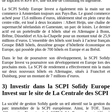
de logiciels et RPS BV, une société de consulting en ingénierie.
La SCPI Sofidy Europe Invest a également mis la main sur un
commerce à Amsterdam toujours aux Pays-Bas. Le grand commerce
acheté pour 15,6 millions d’euros, idéalement situé en plein cœur du
centre-ville, est loué à deux locataires : Albert Heijn, une chaîne de
supermarché néerlandais et Gamestate, un parc de loisirs. Le dernier
actif est un portefeuille de 4 hôtels situé en Allemagne à Bonn,
Brême, Düsseldorf et Aix-la-Chapelle pour un montant total de 25,9
millions d’euros. L’ensemble des hôtels sont loués à l’acteur français
Groupe B&B hôtels, deuxième groupe d’hôtellerie économique en
Europe, qui possède plus de 700 hôtels en Europe et au Brésil.
Dans le but de poursuivre son développement, la SCPI Sofidy
Europe Invest va poursuivre son développement en Europe lors des
prochains mois. La SCPI de rendement a effectivement mis la main
sur deux nouveaux hôtels en Allemagne, situés à Francfort et
Duisburg, pour un montant de 7 millions d’euros.
3) Investir dans la SCPI Sofidy Europe
Invest sur le site de La Centrale des SCPI
La société de gestion Sofidy garde un œil attentif sur la gestion du
parc immobilier de la SCPI européenne. Ainsi, le TOF, Taux