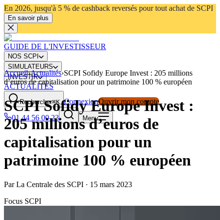
En 2026, jusqu'à 5 % de cashback reversés pour tout achat de SCPI
En savoir plus
GUIDE DE L'INVESTISSEUR
NOS SCPI
SIMULATEURS
Accueil
›
Actualités
›
SCPI Sofidy Europe Invest : 205 millions
INVESTIR
d’euros de capitalisation pour un patrimoine 100 % européen
ACTUALITÉS
SCPI Sofidy Europe Invest :
Connexion
Ouvrir mon compte
Rechercher
⌘K
01 44 56 00 23
Menu
205 millions d’euros de
capitalisation pour un
patrimoine 100 % européen
Par
La Centrale des SCPI
·
15 mars 2023
Focus SCPI