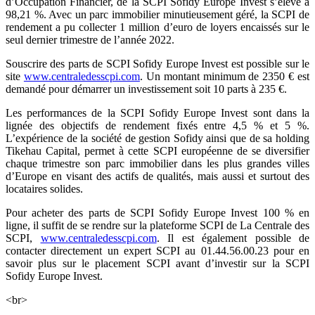
d’Occupation Financier, de la SCPI Sofidy Europe Invest s’élève à
98,21 %. Avec un parc immobilier minutieusement géré, la SCPI de
rendement a pu collecter 1 million d’euro de loyers encaissés sur le
seul dernier trimestre de l’année 2022.
Souscrire des parts de SCPI Sofidy Europe Invest est possible sur le
site
www.centraledesscpi.com
. Un montant minimum de 2350 € est
demandé pour démarrer un investissement soit 10 parts à 235 €.
Les performances de la SCPI Sofidy Europe Invest sont dans la
lignée des objectifs de rendement fixés entre 4,5 % et 5 %.
L’expérience de la société de gestion Sofidy ainsi que de sa holding
Tikehau Capital, permet à cette SCPI européenne de se diversifier
chaque trimestre son parc immobilier dans les plus grandes villes
d’Europe en visant des actifs de qualités, mais aussi et surtout des
locataires solides.
Pour acheter des parts de SCPI Sofidy Europe Invest 100 % en
ligne, il suffit de se rendre sur la plateforme SCPI de La Centrale des
SCPI,
www.centraledesscpi.com
. Il est également possible de
contacter directement un expert SCPI au 01.44.56.00.23 pour en
savoir plus sur le placement SCPI avant d’investir sur la SCPI
Sofidy Europe Invest.
<br>