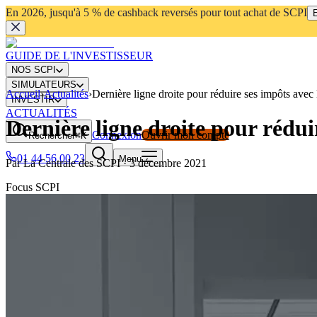
En 2026, jusqu'à 5 % de cashback reversés pour tout achat de SCPI
E
GUIDE DE L'INVESTISSEUR
NOS SCPI
SIMULATEURS
Accueil
›
Actualités
›
Dernière ligne droite pour réduire ses impôts av
INVESTIR
ACTUALITÉS
Dernière ligne droite pour rédu
Connexion
Ouvrir mon compte
Rechercher
⌘K
01 44 56 00 23
Menu
Par
La Centrale des SCPI
·
3 décembre 2021
Focus SCPI