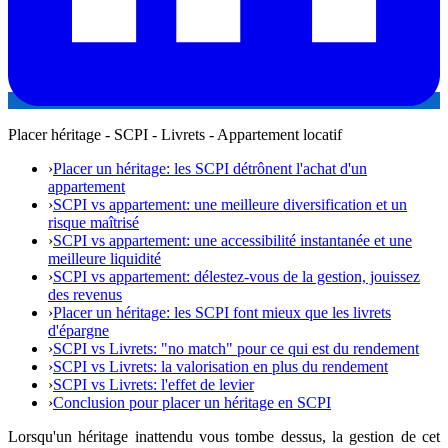
Placer héritage - SCPI - Livrets - Appartement locatif
›
Placer un héritage: les SCPI détrônent l'achat d'un
appartement
›
SCPI vs appartement: une meilleure diversification et un
risque maîtrisé
›
SCPI vs appartement: une accessibilité instantanée et une
meilleure liquidité
›
SCPI vs appartement: délestez-vous de la gestion, jouissez
des revenus
›
Placer un héritage: les SCPI font mieux que les livrets
d'épargne
›
SCPI vs Livrets: "no match" pour ce qui est du rendement
›
SCPI vs Livrets: la valorisation en plus du rendement
›
SCPI vs Livrets: l'effet de levier
›
Conclusion pour placer un héritage en SCPI
Lorsqu'un héritage inattendu vous tombe dessus, la gestion de cet