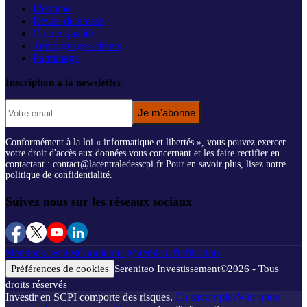
L'équipe
Revue de presse
Charte qualité
Témoignages clients
Parrainage
Inscription à la newsletter
Je m'abonne
Conformément à la loi « informatique et libertés », vous pouvez exercer
votre droit d'accès aux données vous concernant et les faire rectifier en
contactant : contact@lacentraledesscpi.fr Pour en savoir plus, lisez notre
politique de confidentialité.
Suivez nous sur les réseaux sociaux
Mentions légales
Conditions générales d'utilisation
Préférences de cookies
Sereniteo Investissement
©
2026
- Tous
droits réservés
Investir en SCPI comporte des risques.
En savoir plus
Voir notre