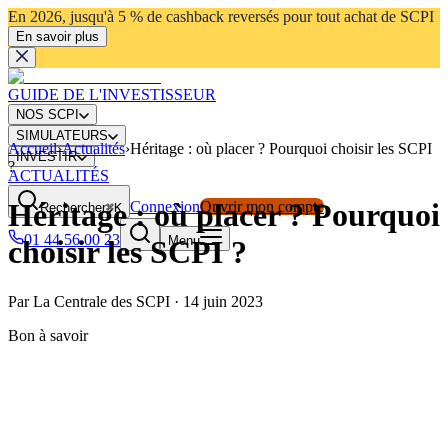
En 2026, jusqu'à 5 % de cashback reversés pour tout achat de SCPI
En savoir plus
GUIDE DE L'INVESTISSEUR
NOS SCPI
SIMULATEURS
Accueil
›
Actualités
›
Héritage : où placer ? Pourquoi choisir les SCPI
INVESTIR
?
ACTUALITÉS
Héritage : où placer ? Pourquoi
Connexion
Ouvrir mon compte
Rechercher
⌘K
01 44 56 00 23
Menu
choisir les SCPI ?
Par
La Centrale des SCPI
·
14 juin 2023
Bon à savoir