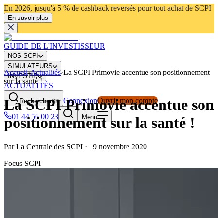
En 2026, jusqu'à 5 % de cashback reversés pour tout achat de SCPI
En savoir plus
GUIDE DE L'INVESTISSEUR
NOS SCPI
SIMULATEURS
Accueil
›
Actualités
›
La SCPI Primovie accentue son positionnement
INVESTIR
sur la santé !
ACTUALITÉS
La SCPI Primovie accentue son
Connexion
Ouvrir mon compte
Rechercher
⌘K
01 44 56 00 23
Menu
positionnement sur la santé !
Par
La Centrale des SCPI
·
19 novembre 2020
Focus SCPI