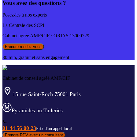
Vous avez des questions ?
Posez-les à nos experts
La Centrale des SCPI
Cabinet agréé AMF/CIF · ORIAS 13000729
Prendre rendez-vous
30 min, gratuit et sans engagement
Cabinet de conseil agréé AMF/CIF
15 rue Saint-Roch 75001 Paris
Pyramides ou Tuileries
📞
01 44 56 00 23
Prix d'un appel local
Prendre RDV avec un consultant