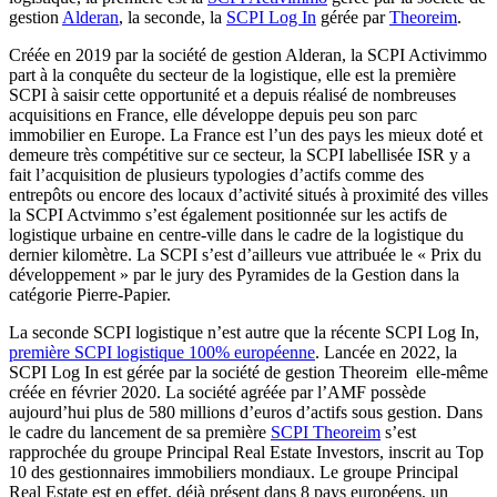
gestion
Alderan
, la seconde, la
SCPI Log In
gérée par
Theoreim
.
Créée en 2019 par la société de gestion Alderan, la SCPI Activimmo
part à la conquête du secteur de la logistique, elle est la première
SCPI à saisir cette opportunité et a depuis réalisé de nombreuses
acquisitions en France, elle développe depuis peu son parc
immobilier en Europe. La France est l’un des pays les mieux doté et
demeure très compétitive sur ce secteur, la SCPI labellisée ISR y a
fait l’acquisition de plusieurs typologies d’actifs comme des
entrepôts ou encore des locaux d’activité situés à proximité des villes
la SCPI Actvimmo s’est également positionnée sur les actifs de
logistique urbaine en centre-ville dans le cadre de la logistique du
dernier kilomètre. La SCPI s’est d’ailleurs vue attribuée le « Prix du
développement » par le jury des Pyramides de la Gestion dans la
catégorie Pierre-Papier.
La seconde SCPI logistique n’est autre que la récente SCPI Log In,
première SCPI logistique 100% européenne
. Lancée en 2022, la
SCPI Log In est gérée par la société de gestion Theoreim elle-même
créée en février 2020. La société agréée par l’AMF possède
aujourd’hui plus de 580 millions d’euros d’actifs sous gestion. Dans
le cadre du lancement de sa première
SCPI Theoreim
s’est
rapprochée du groupe Principal Real Estate Investors, inscrit au Top
10 des gestionnaires immobiliers mondiaux. Le groupe Principal
Real Estate est en effet, déjà présent dans 8 pays européens, un