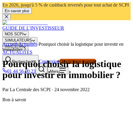
En 2026, jusqu'à 5 % de cashback reversés pour tout achat de SCPI
En savoir plus
GUIDE DE L'INVESTISSEUR
NOS SCPI
SIMULATEURS
Accueil
›
Actualités
›
Pourquoi choisir la logistique pour investir en
INVESTIR
immobilier ?
ACTUALITÉS
Pourquoi choisir la logistique
Connexion
Ouvrir mon compte
Rechercher
⌘K
01 44 56 00 23
Menu
pour investir en immobilier ?
Par
La Centrale des SCPI
·
24 novembre 2022
Bon à savoir