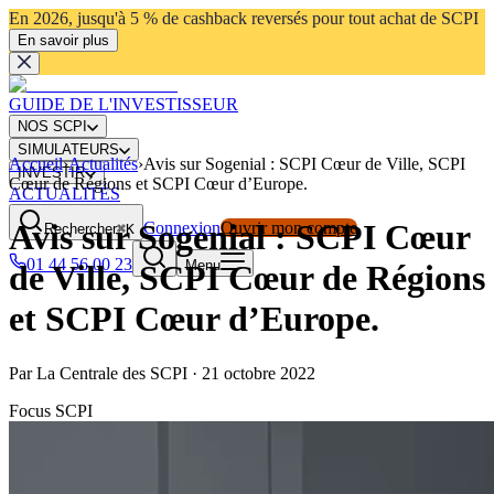
En 2026, jusqu'à 5 % de cashback reversés pour tout achat de SCPI
En savoir plus
GUIDE DE L'INVESTISSEUR
NOS SCPI
SIMULATEURS
Accueil
›
Actualités
›
Avis sur Sogenial : SCPI Cœur de Ville, SCPI
INVESTIR
Cœur de Régions et SCPI Cœur d’Europe.
ACTUALITÉS
Avis sur Sogenial : SCPI Cœur
Connexion
Ouvrir mon compte
Rechercher
⌘K
01 44 56 00 23
Menu
de Ville, SCPI Cœur de Régions
et SCPI Cœur d’Europe.
Par
La Centrale des SCPI
·
21 octobre 2022
Focus SCPI