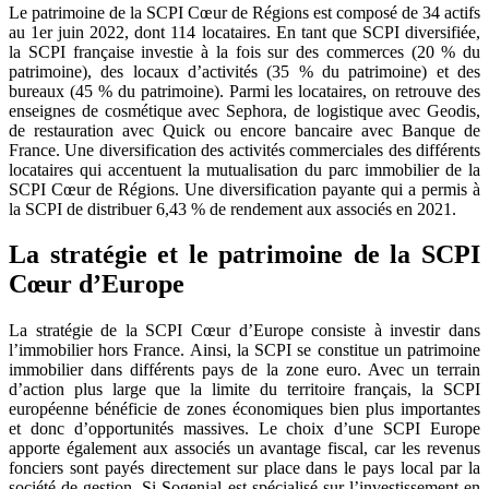
Le patrimoine de la SCPI Cœur de Régions est composé de 34 actifs
au 1er juin 2022, dont 114 locataires. En tant que SCPI diversifiée,
la SCPI française investie à la fois sur des commerces (20 % du
patrimoine), des locaux d’activités (35 % du patrimoine) et des
bureaux (45 % du patrimoine). Parmi les locataires, on retrouve des
enseignes de cosmétique avec Sephora, de logistique avec Geodis,
de restauration avec Quick ou encore bancaire avec Banque de
France. Une diversification des activités commerciales des différents
locataires qui accentuent la mutualisation du parc immobilier de la
SCPI Cœur de Régions. Une diversification payante qui a permis à
la SCPI de distribuer 6,43 % de rendement aux associés en 2021.
La stratégie et le patrimoine de la SCPI
Cœur d’Europe
La stratégie de la SCPI Cœur d’Europe consiste à investir dans
l’immobilier hors France. Ainsi, la SCPI se constitue un patrimoine
immobilier dans différents pays de la zone euro. Avec un terrain
d’action plus large que la limite du territoire français, la SCPI
européenne bénéficie de zones économiques bien plus importantes
et donc d’opportunités massives. Le choix d’une SCPI Europe
apporte également aux associés un avantage fiscal, car les revenus
fonciers sont payés directement sur place dans le pays local par la
société de gestion. Si Sogenial est spécialisé sur l’investissement en