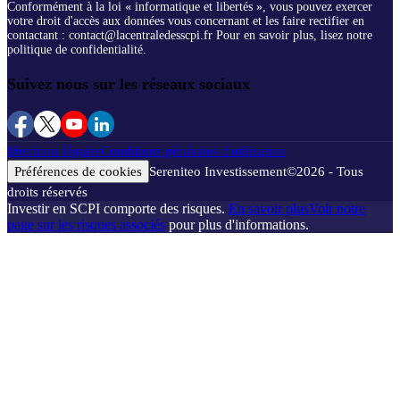
Conformément à la loi « informatique et libertés », vous pouvez exercer
votre droit d'accès aux données vous concernant et les faire rectifier en
contactant : contact@lacentraledesscpi.fr Pour en savoir plus, lisez notre
politique de confidentialité.
Suivez nous sur les réseaux sociaux
Mentions légales
Conditions générales d'utilisation
Préférences de cookies
Sereniteo Investissement
©
2026
- Tous
droits réservés
Investir en SCPI comporte des risques.
En savoir plus
Voir notre
page sur les risques associés
pour plus d'informations.