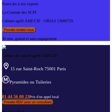
Posez-les à nos experts
La Centrale des SCPI
Cabinet agréé AMF/CIF · ORIAS 13000729
Prendre rendez-vous
30 min, gratuit et sans engagement
Cabinet de conseil agréé AMF/CIF
15 rue Saint-Roch 75001 Paris
Pyramides ou Tuileries
📞
01 44 56 00 23
Prix d'un appel local
Prendre RDV avec un consultant