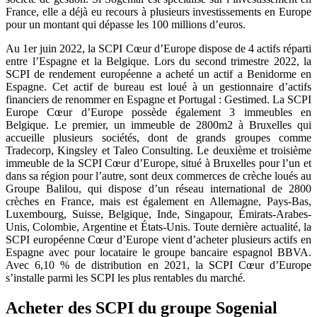
France, elle a déjà eu recours à plusieurs investissements en Europe
pour un montant qui dépasse les 100 millions d’euros.
Au 1er juin 2022, la SCPI Cœur d’Europe dispose de 4 actifs réparti
entre l’Espagne et la Belgique. Lors du second trimestre 2022, la
SCPI de rendement européenne a acheté un actif a Benidorme en
Espagne. Cet actif de bureau est loué à un gestionnaire d’actifs
financiers de renommer en Espagne et Portugal : Gestimed. La SCPI
Europe Cœur d’Europe possède également 3 immeubles en
Belgique. Le premier, un immeuble de 2800m2 à Bruxelles qui
accueille plusieurs sociétés, dont de grands groupes comme
Tradecorp, Kingsley et Taleo Consulting. Le deuxième et troisième
immeuble de la SCPI Cœur d’Europe, situé à Bruxelles pour l’un et
dans sa région pour l’autre, sont deux commerces de crèche loués au
Groupe Balilou, qui dispose d’un réseau international de 2800
crèches en France, mais est également en Allemagne, Pays-Bas,
Luxembourg, Suisse, Belgique, Inde, Singapour, Émirats-Arabes-
Unis, Colombie, Argentine et États-Unis. Toute dernière actualité, la
SCPI européenne Cœur d’Europe vient d’acheter plusieurs actifs en
Espagne avec pour locataire le groupe bancaire espagnol BBVA.
Avec 6,10 % de distribution en 2021, la SCPI Cœur d’Europe
s’installe parmi les SCPI les plus rentables du marché.
Acheter des SCPI du groupe Sogenial