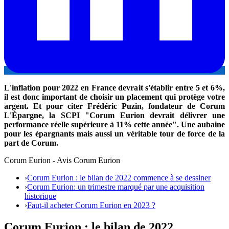
L'inflation pour 2022 en France devrait s'établir entre 5 et 6%,
il est donc important de choisir un placement qui protège votre
argent. Et pour citer Frédéric Puzin, fondateur de Corum
L'Épargne, la SCPI "Corum Eurion devrait délivrer une
performance réelle supérieure à 11% cette année". Une aubaine
pour les épargnants mais aussi un véritable tour de force de la
part de Corum.
Corum Eurion - Avis Corum Eurion
›
Corum Eurion : le bilan de 2022 commence à se dessiner
›
Corum Eurion: un trimestre marqué par une acquisition
historique
›
Faut-il acheter Corum Eurion en 2023 ?
Corum Eurion : le bilan de 2022