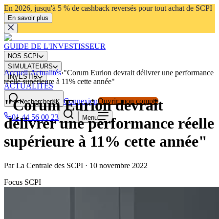
En 2026, jusqu'à 5 % de cashback reversés pour tout achat de SCPI
En savoir plus
GUIDE DE L'INVESTISSEUR
NOS SCPI
SIMULATEURS
Accueil
›
Actualités
›
"Corum Eurion devrait délivrer une performance
INVESTIR
réelle supérieure à 11% cette année"
ACTUALITÉS
"Corum Eurion devrait
Connexion
Ouvrir mon compte
Rechercher
⌘K
01 44 56 00 23
Menu
délivrer une performance réelle
supérieure à 11% cette année"
Par
La Centrale des SCPI
·
10 novembre 2022
Focus SCPI