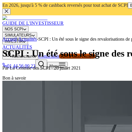
En 2026, jusqu'à 5 % de cashback reversés pour tout achat de SCPI
E
GUIDE DE L'INVESTISSEUR
NOS SCPI
SIMULATEURS
Accueil
›
Actualités
›
SCPI : Un été sous le signe des revalorisations de 
INVESTIR
ACTUALITÉS
SCPI : Un été sous le signe des r
Connexion
Ouvrir mon compte
Rechercher
⌘K
01 44 56 00 23
Menu
Par
La Centrale des SCPI
·
20 juillet 2021
Bon à savoir